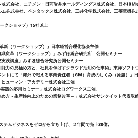
レ株式会社、ニチメン・日商岩井ホールディングス株式会社、日本IBM
ルム株式会社、ペンタックス株式会社、三井化学株式会社、三菱電機株
ークショップ）15社以上
組織革新（ワークショップ）」日本経営合理化協会主催
る組織変革（ワークショップ）」みずほ総合研究所 公開セミナー
錬成実践講座」みずほ総合研究所公開セミナー
幹部の能力の見極め方と、社員を伸ばすクラウド活用の仕事術」東洋ソフ
イベントにて「海外で戦える事業責任者（GM）育成のしくみ（原題）」日
」 ヒューマン・アカデミー株式会社主催
BAの実践的応用セミナー」株式会社ログワークス主催。
の進め方～生産性向上のための業務改革～」株式会社サンクイット代表取
ステムビジネスをゼロから立ち上げ、２年間で売上30億。