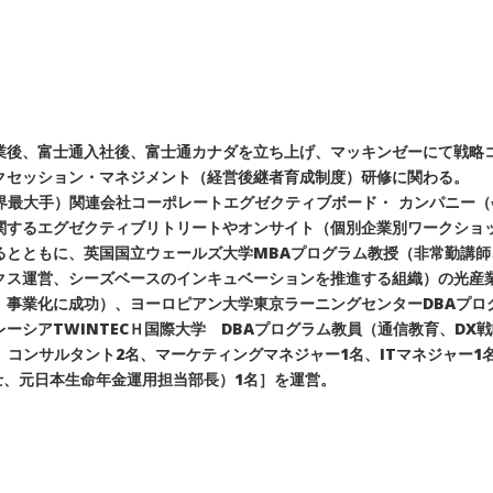
業後、富士通入社後、富士通カナダを立ち上げ、マッキンゼーにて戦略
クセッション・マネジメント（経営後継者育成制度）研修に関わる。
界最大手）関連会社コーポレートエグゼクティブボード・ カンパニー
関するエグゼクティブリトリートやオンサイト（個別企業別ワークショ
るとともに、英国国立ウェールズ大学MBAプログラム教授（非常勤講
クス運営、シーズベースのインキュベーションを推進する組織）の光産
、事業化に成功）、ヨーロピアン大学東京ラーニングセンターDBAプロ
ーシアTWINTECＨ国際大学 DBAプログラム教員（通信教育、DX
、コンサルタント2名、マーケティングマネジャー1名、ITマネジャー1
士、元日本生命年金運用担当部長）1名］を運営。