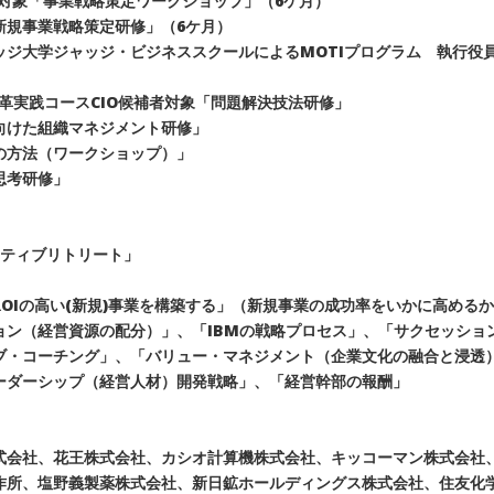
対象「事業戦略策定ワークショップ」（6ケ月）
新規事業戦略策定研修」（6ケ月）
ッジ大学ジャッジ・ビジネススクールによるMOTIプログラム 執行役
変革実践コースCIO候補者対象「問題解決技法研修」
向けた組織マネジメント研修」
の方法（ワークショップ）」
思考研修」
クティブリトリート」
OIの高い(新規)事業を構築する」（新規事業の成功率をいかに高める
ョン（経営資源の配分）」、「IBMの戦略プロセス」、「サクセッショ
ブ・コーチング」、「バリュー・マネジメント（企業文化の融合と浸透
ーダーシップ（経営人材）開発戦略」、「経営幹部の報酬」
式会社、花王株式会社、カシオ計算機株式会社、キッコーマン株式会社
作所、塩野義製薬株式会社、新日鉱ホールディングス株式会社、住友化