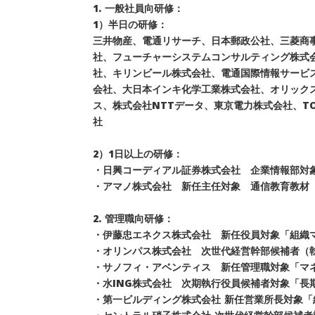
1. 一般社員向研修：
1）半日の研修：
三井物産、電通リサーチ、日本郵政公社、三菱商
社、フューチャーシステムコンサルティング株式
社、キリンビール株式会社、電通国際情報サービ
会社、大日本インキ化学工業株式会社、オリック
ス、株式会社NTTデータ、東京電力株式会社、T
社
2）1日以上の研修：
・日興コーディアル証券株式会社 企業情報部対象
・アマノ株式会社 新任主任対象 通信教育教材（
2. 管理職向研修：
・伊藤忠エネクス株式会社 新任役員対象「組織
・オリンパス株式会社 次世代経営幹部候補者（
・サノフィ・アベンティス 新任管理職対象「マ
・水ING株式会社 次期執行役員候補者対象「長
・第一ビルディング株式会社 新任営業所長対象「