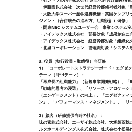
・セントラル硝子株式会社 次世代経営幹部候補者
・伊藤園株式会社 次世代経営幹部候補者対象「
・大阪大学スーパー産学連携機構・英国ケンブリ
ジメント（合併統合の進め方、組織設計）研修」
・関東NEC システムユーザー会 事業システム
・アイデックス株式会社 部長対象「成果創造に
・アイデックス株式会社 経営幹部対象「組織化
・北里コーポレーション 管理職対象「システム
3. 役員（執行役員～取締役）向研修
1）「コーポレートストラテジーボード・エグゼ
テーマ（1日1テーマ）：
「再成長の組織能力」（新規事業開発戦略）、「R
「戦略的思考の浸透」、「リソース・アロケーシ
（エンゲージメント）の向上」、「エグゼクティ
ン」、「パフォーマンス・マネジメント」、「リ
2）顧客（研修提供当時の社名）：
味の素株式会社、エーザイ株式会社、大塚製薬株
ルタホールディングス株式会社、株式会社小松製