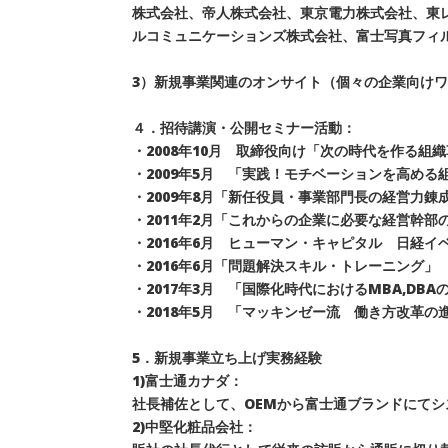
株式会社、帝人株式会社、東京電力株式会社、東
ルコミュニケーションズ株式会社、富士写真フィ
3）新規事業関連のオンサイト（個々の企業向けワ
４．招待講演・公開セミナー活動：
・2008年10月 取締役向け「次の時代を作る
・2009年5月 「実践！モチベーションを高め
・2009年8月「新任役員・事業部門長の経営力
・2011年2月「これからの企業に必要な経営
・2016年6月 ヒューマン・キャピタル 日経
・2016年6月「問題解決スキル・トレーニング
・2017年3月 「国際化時代におけるMBA,D
・2018年5月 「マッキンゼー流 働き方改革
5．新規事業立ち上げ実務経験
1)富士通カナダ：
社長補佐として、OEMから富士通ブランドにてシ
2)中堅化粧品会社：