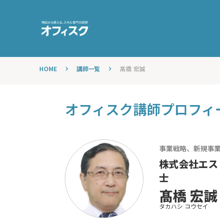
HOME
講師一覧
髙橋 宏誠
keyboard_arrow_right
keyboard_arrow_right
オフィスク講師プロフィ
事業戦略、新規事業
株式会社エス
士
髙橋 宏誠
タカハシ コウセイ