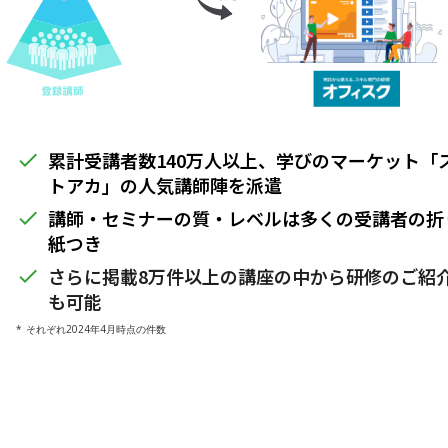
累計受講者数140万人以上、学びのマーケット「
done
トアカ」の人気講師陣を派遣
講師・セミナーの質・レベルは多くの受講者の折
done
紙つき
さらに掲載8万件以上の講座の中から研修のご紹
done
も可能
* それぞれ2024年4月時点の件数