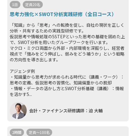
1日
定員20名
思考力強化×SWOT分析実践研修（全日コース）
「知識」から「思考」への転換を促し、自社の現状を正しく
分析・共有するための実践型研修です。
仮説思考や情報処理の5STEPといった思考の基礎を固めた上
で、SWOT分析を用いたグループワークを行います。
マクロ・ミクロ両面から外部・内部環境を深掘りし、経営者
視点で「強みをどう伸ばし、弱みをどう補うか」という戦略
の方向性を導き出します。
アジェンダ例
・知識量から思考力が求められる時代に（講義・ワーク）：
思考の定義、仮説思考の習慣化、知識偏重からの脱却
・情報・データの活かし方とSWOT分析基礎（講義）：情報
を活かす5...
会計・ファイナンス研修講師：迫 大輔
2時間
定員～100名