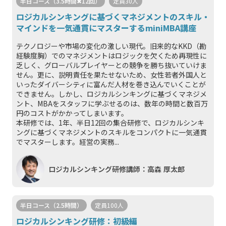
半日コース（3.5時間✖︎12回）
定員30人
ロジカルシンキングに基づくマネジメントのスキル・
マインドを一気通貫にマスターするminiMBA講座
テクノロジーや市場の変化の激しい現代。旧来的なKKD（勘
経験度胸）でのマネジメントはロジックを欠くため再現性に
乏しく、グローバルプレイヤーとの競争を勝ち抜いていけま
せん。更に、説明責任を果たせないため、女性若者外国人と
いったダイバーシティに富んだ人材を巻き込んでいくことが
できません。しかし、ロジカルシンキングに基づくマネジメ
ント、MBAをスタッフに学ぶせるのは、数年の時間と数百万
円のコストがかかってしまいます。
本研修では、1年、半日12回の集合研修で、ロジカルシンキ
ングに基づくマネジメントのスキルをコンパクトに一気通貫
でマスターします。経営の実務...
ロジカルシンキング研修講師：高森 厚太郎
半日コース（2.5時間）
定員100人
ロジカルシンキング研修：初級編