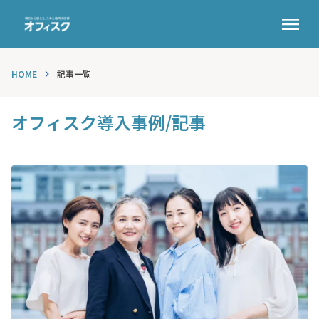
menu
HOME
記事一覧
keyboard_arrow_right
オフィスク導入事例/記事
keyboard_arrow_left
keyboard_arrow_right
play_arrow