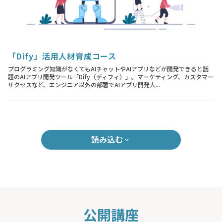
「Dify」活用人材育成コース
プログラミング知識がなくてもAIチャットやAIアプリなどが開発できると話
題のAIアプリ開発ツール「Dify（ディフィ）」。マーケティング、カスタマー
サクセスなど、エンジニア以外の部署でAIアプリ開発人...
読み込む
keyboard_arrow_down
公開講座