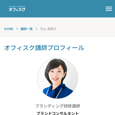
menu
HOME
講師一覧
守山 菜穂子
keyboard_arrow_right
keyboard_arrow_right
オフィスク講師プロフィール
ブランディング
研修講師
ブランドコンサルタント