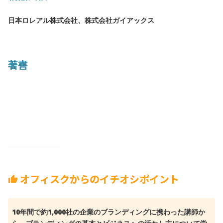
日本ロレアル株式会社、株式会社ガイアックス
著書
オフィスクからのイチオシポイント
thumb_up
10年間で約1,000社の企業のブランディングに携わった講師か