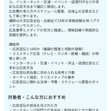
ら、インターネット・交通・イベント・店頭POPなどの多
彩な広告手法まで幅広く解説します。
広告費の考え方やスケジュール管理、法律上の注意点など
も丁寧に学べます。
講師は大手広告会社・出版社で14年の実務経験を持つブラ
ンドコンサルタント。
広告業界とメディアの双方に精通し、現場目線で実践的な
知識を提供します。
講座例
・広告宣伝とは何か（基礎の整理と役割の理解）
・マスメディア広告（テレビ・ラジオ・新聞・雑誌）の特
徴と使い方
・インターネット・交通・イベント・折込・店頭広告など
多彩な広告手法
・広告宣伝担当者に求められる思考と行動
・ターゲット設定、クリエイティブの基本
・広告宣伝に関わる法律・予算・スケジュール管理のポイ
ント
対象者・こんな方におすすめ
・広告宣伝の担当を任された方
・マーケティング部門で広告会社・制作会社とやり取りす