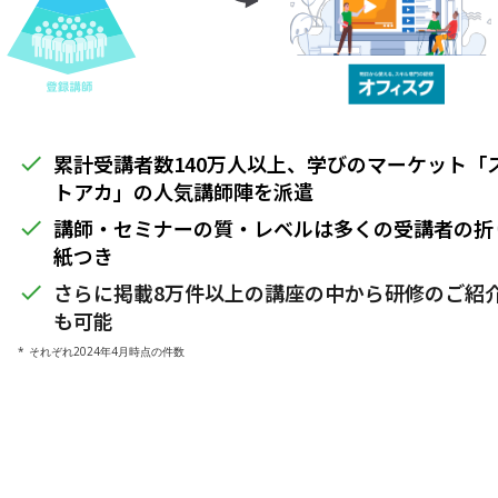
累計受講者数140万人以上、学びのマーケット「
done
トアカ」の人気講師陣を派遣
講師・セミナーの質・レベルは多くの受講者の折
done
紙つき
さらに掲載8万件以上の講座の中から研修のご紹
done
も可能
* それぞれ2024年4月時点の件数