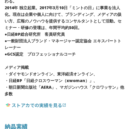
わる。
2014年 独立起業。2017年3月10日「ミントの日」に事業を法人
化。現在は企業や個人に向けて、ブランディング、メディアの扱
い方、広報のノウハウを提供するコンサルタントとして活動。セ
ミナー・研修の登壇は、年間平均約50回。
●日経BP総合研究所 客員研究員
●一般財団法人ブランド・マネージャー認定協会 エキスパートト
レーナー
●GCS認定 プロフェッショナルコーチ
メディア掲載
・ダイヤモンドオンライン、東洋経済オンライン、
・日経BP「日経クロスウーマン（xwoman）」、
・朝日新聞出版社「AERA」、マガジンハウス「クロワッサン」他
多数
ストアカでの実績を見る
open_in_new
納品実績