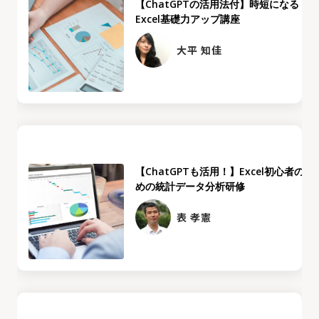
【ChatGPTの活用法付】時短になる
Excel基礎力アップ講座
大平 知佳
【ChatGPTも活用！】Excel初心者のた
めの統計データ分析研修
表 孝憲