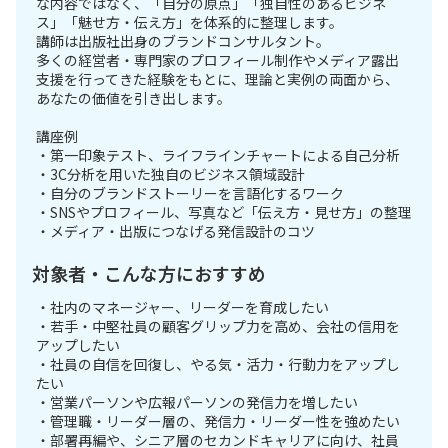
な内容ではなく、「自分の原点」「独自性のあるビジネ
ス」「魅せ方・伝え方」を体系的に整理します。
講師は出版社出身のブランドコンサルタント。
多くの経営者・専門家のプロフィール制作やメディア露出
支援を行ってきた経験をもとに、理論と実例の両面から、
あなたの価値を引き出します。
講座例
・第一印象テスト、ライフラインチャートによる自己分析
・3C分析を用いた独自のビジネス領域設計
・自分のブランドストーリーを言語化するワーク
・SNSやプロフィール、写真など「伝え方・見せ方」の整理
・メディア・出版につなげる発信設計のコツ
対象者・こんな方におすすめ
・社内のマネージャー、リーダーを育成したい
・若手・中堅社員の顧客グリップ力を高め、会社の信用を
アップしたい
・社員の自信を回復し、やる気・活力・行動力をアップし
たい
・営業パーソンや広報パーソンの発信力を増したい
・管理職・リーダー層の、発信力・リーダー性を強めたい
・部署再編や、シニア層のセカンドキャリアに向け、社員