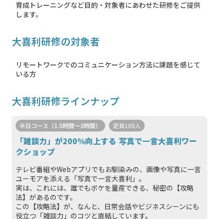
育成トレーニングなど目的・対象者にあわせた研修をご提供
します。
大喜利研修の対象者
リモートワークでのコミュニケーション方法に課題を感じて
いる方
大喜利研修ラインナップ
半日コース（1.5時間～3時間）
定員100人
「雑談⼒」が200%向上する 写真で⼀⾔⼤喜利ワー
クショップ
テレビ番組やWebアプリでもお馴染みの、画像や写真に⼀⾔
ユーモアを添える「写真で⼀⾔⼤喜利」。
実は、これには、誰でもボケを量産できる、秘密の【攻略
法】があるのです。
この【攻略法】が、なんと、⽇常会話やビジネスシーンにも
役⽴つ「雑談⼒」のコツと直結しています。