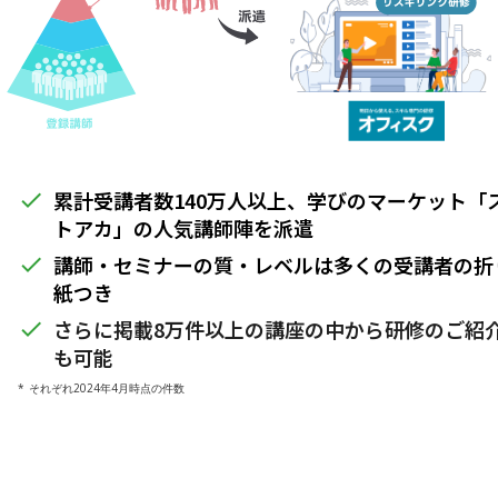
累計受講者数140万人以上、学びのマーケット「
done
トアカ」の人気講師陣を派遣
講師・セミナーの質・レベルは多くの受講者の折
done
紙つき
さらに掲載8万件以上の講座の中から研修のご紹
done
も可能
* それぞれ2024年4月時点の件数