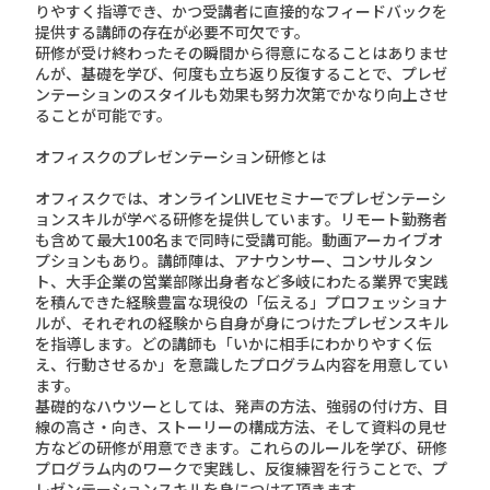
りやすく指導でき、かつ受講者に直接的なフィードバックを
提供する講師の存在が必要不可欠です。
研修が受け終わったその瞬間から得意になることはありませ
んが、基礎を学び、何度も立ち返り反復することで、プレゼ
ンテーションのスタイルも効果も努力次第でかなり向上させ
ることが可能です。
オフィスクのプレゼンテーション研修とは
オフィスクでは、オンラインLIVEセミナーでプレゼンテーシ
ョンスキルが学べる研修を提供しています。リモート勤務者
も含めて最大100名まで同時に受講可能。動画アーカイブオ
プションもあり。講師陣は、アナウンサー、コンサルタン
ト、大手企業の営業部隊出身者など多岐にわたる業界で実践
を積んできた経験豊富な現役の「伝える」プロフェッショナ
ルが、それぞれの経験から自身が身につけたプレゼンスキル
を指導します。どの講師も「いかに相手にわかりやすく伝
え、行動させるか」を意識したプログラム内容を用意してい
ます。
基礎的なハウツーとしては、発声の方法、強弱の付け方、目
線の高さ・向き、ストーリーの構成方法、そして資料の見せ
方などの研修が用意できます。これらのルールを学び、研修
プログラム内のワークで実践し、反復練習を行うことで、プ
レゼンテーションスキルを身につけて頂きます。