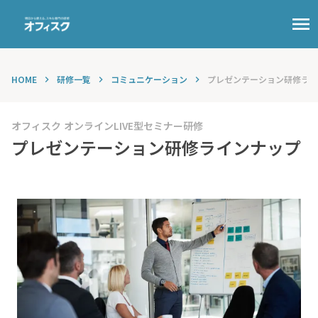
menu
HOME
研修一覧
コミュニケーション
プレゼンテーション研修ライ
keyboard_arrow_right
keyboard_arrow_right
keyboard_arrow_right
オフィスク オンラインLIVE型セミナー研修
プレゼンテーション研修ラインナップ