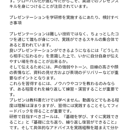
す。グローバル化が進む今だからこそ、英語でのプレゼンス
キルを身につけることが注目されています。
プレゼンテーションを学研修を実施するにあたり、検討すべ
き事項
プレゼンテーションは難しい技術ではなく、ちょっとしたコ
ツを通じて誰もが身につけ、実践ができるスキルの集合体で
あると言われています。
良いプレゼンテーションができるようになるには「どうした
ら相手に伝わるか」を意識した上で、いかに自分自身が伝え
やすい場を作ることが出来るか。
そして伝えるためには、声の強弱やトーン、目線の高さや顔
の表情など、資料の見せ方および表現のデリバリーなどが重
要なポイントとなります。
これらを習得するには、ノウハウやコツを教わるのみなら
ず、ある程度それを繰り返して練習・演習することが重要で
す。
プレゼンは教科書だけでは学べません。動画などでもある程
度は理解は深まりますが、習得には実践することそしてフィ
ードバックを得ることが重要です。
研修で目指すべきゴールは、『基礎を学び、すぐに実践でき
ること』と『基礎に立ち返り、繰り返し復習ができること』
です。そして具体的なアドバイスを実践経験を踏まえて分か