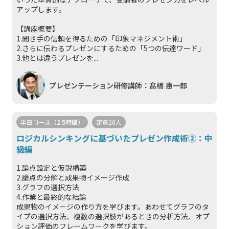
アップします。
【講座概要】
1.聞き手の信頼を得るための「印象マネジメント術」
2.さらに伝わるプレゼンにするための「5つの伝達ワード」
3.他とは違うプレゼンを...
プレゼンテーション研修講師：髙橋 惠一郎
半日コース（2.5時間）
定員20人
ロジカルシンキングに基づいたプレゼン作成術②：中
級編
1.論点設定と仮説構築
2.論点の分解と成果物イメージ作成
3.グラフの選択方法
4.作業と最終的な結論
成果物のイメージの作り方を学びます。あわせてグラフのタ
イプの選択方法、複数の選択肢があるときの分析方法、オプ
ション評価のフレームワークを学びます。