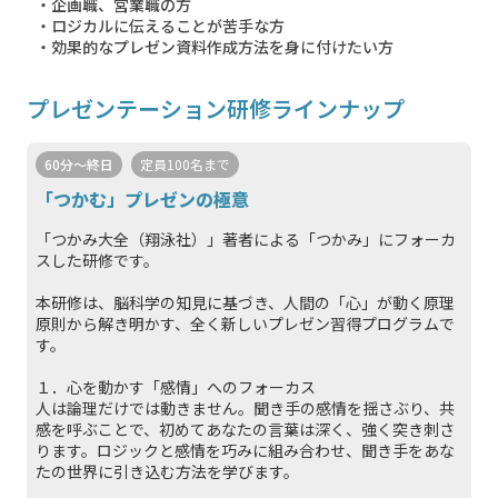
・企画職、営業職の方
・ロジカルに伝えることが苦手な方
・効果的なプレゼン資料作成方法を身に付けたい方
プレゼンテーション研修ラインナップ
60分〜終日
定員100名まで
「つかむ」プレゼンの極意
「つかみ大全（翔泳社）」著者による「つかみ」にフォーカ
スした研修です。
本研修は、脳科学の知見に基づき、人間の「心」が動く原理
原則から解き明かす、全く新しいプレゼン習得プログラムで
す。
１．心を動かす「感情」へのフォーカス
人は論理だけでは動きません。聞き手の感情を揺さぶり、共
感を呼ぶことで、初めてあなたの言葉は深く、強く突き刺さ
ります。ロジックと感情を巧みに組み合わせ、聞き手をあな
たの世界に引き込む方法を学びます。