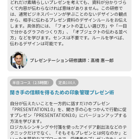
どれだけ素晴らしいプレゼンを考えても、資料が分かりづら
くて内容が伝わらなければ意味がありません。この研修で
は、通常ビジネスパーソンが学ぶことのないデザインの観点
から、相手に伝わるプレゼン資料のデザインルールをお伝え
します。具体的には、「フォントの正しい選び方」や「一目
で分かるグラフのつくり方」、「オブジェクトの伝わる並べ
方」などを学びます。センスは不要です。ルールを学べば、
伝わるデザインは可能です。
プレゼンテーション研修講師：髙橋 惠一郎
半日コース（2.5時間）
定員100人
聞き手の信頼を得るための印象管理プレゼン術
自分が伝えたいことを一方的に話すだけのプレゼン
「PRESENTATION1.0」を、聞き手の心をつかんで行動に促
すプレゼン「PRESENTATION3.0」にバージョンアップする
方法を学びます。
ロジカルシンキングや付箋を使ったアイデア創出法などのテ
クニックだけでなく、「そもそもプレゼンとは何なのか」と
いった本質的なアプローチで、受講者のプレゼン力をレベル