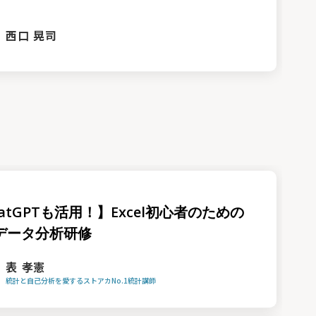
西口 晃司
atGPTも活用！】Excel初心者のための
データ分析研修
表 孝憲
統計と自己分析を愛するストアカNo.1統計講師