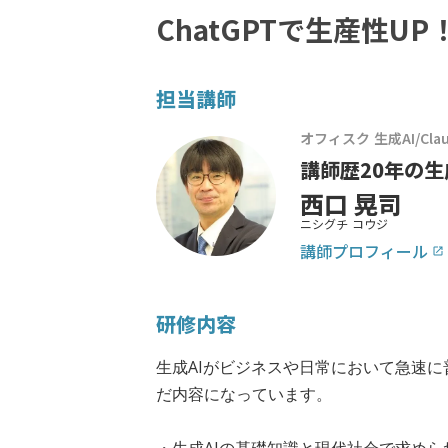
ChatGPTで生産性
担当講師
オフィスク 生成AI/Claud
講師歴20年の生
西口 晃司
ニシグチ コウジ
講師プロフィール
launch
研修内容
生成AIがビジネスや日常において急速
だ内容になっています。