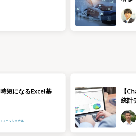
時短になるExcel基
【Ch
統計
プロフェッショナル