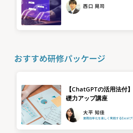
西口 晃司
おすすめ研修パッケージ
【ChatGPTの活用法付】
礎力アップ講座
大平 知佳
業務効率化を楽しく実践するExcel