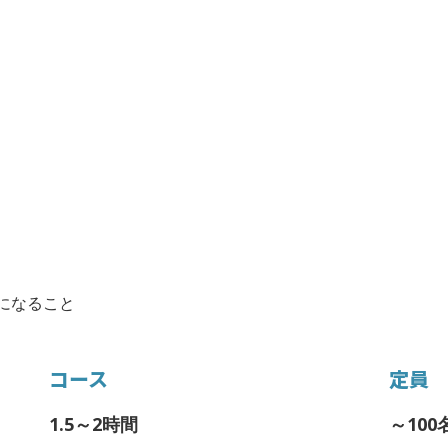
になること
コース
定員
1.5～2時間
～100