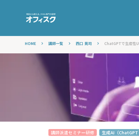
HOME
講師一覧
西口 晃司
ChatGPTで生産性
keyboard_arrow_right
keyboard_arrow_right
keyboard_arrow_right
講師派遣セミナー研修
生成AI（ChatGPT