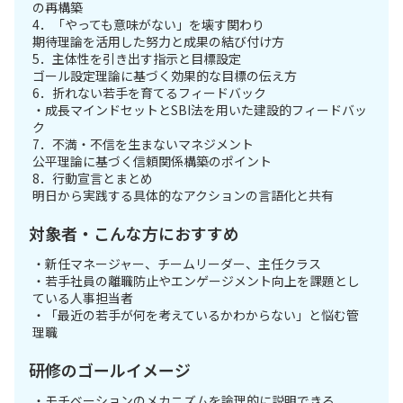
の再構築
4．「やっても意味がない」を壊す関わり
期待理論を活用した努力と成果の結び付け方
5．主体性を引き出す指示と目標設定
ゴール設定理論に基づく効果的な目標の伝え方
6．折れない若手を育てるフィードバック
・成長マインドセットとSBI法を用いた建設的フィードバッ
ク
7．不満・不信を生まないマネジメント
公平理論に基づく信頼関係構築のポイント
8．行動宣言とまとめ
明日から実践する具体的なアクションの言語化と共有
対象者・こんな方におすすめ
・新任マネージャー、チームリーダー、主任クラス
・若手社員の離職防止やエンゲージメント向上を課題とし
ている人事担当者
・「最近の若手が何を考えているかわからない」と悩む管
理職
研修のゴールイメージ
・モチベーションのメカニズムを論理的に説明できる