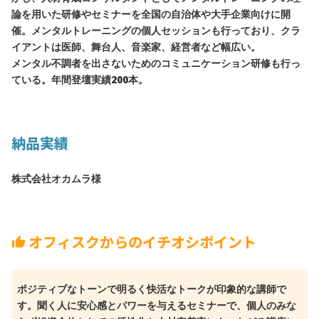
論を用いた研修やセミナーを全国の自治体や大手企業向けに開
催。メンタルトレーニングの個人セッションも行っており、クラ
イアントは医師、舞台人、音楽家、経営者など幅広い。
メンタル不調者を出さないためのコミュニケーション研修も行っ
ている。年間登壇実績200本。
納品実績
株式会社オカムラ様
オフィスクからのイチオシポイント
thumb_up
ポジティブなトーンで明るく快活なトークが印象的な講師で
す。聞く人に安心感とパワーを与えるセミナーで、個人のみな