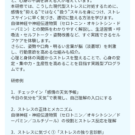
ど、心身の不調を訴える人が増えています。
本研修では、こうした現代型ストレスに対処するために、
感情を“抑える”ではなく“扱う”スキルを身につけ、ストレ
スサインに早く気づき、適切に整える方法を学びます。
自律神経や神経伝達物質（セロトニン・オキシトシン・ド
ーパミン）との関係をわかりやすく解説し、生活習慣・呼
吸法・セルフトーク・姿勢改善など、すぐ実践できるセル
フケアを体験します。
さらに、姿勢や口角・明るい言葉が脳（淡蒼球）を刺激
し、行動意欲を高める仕組みも紹介。
心理と身体の両面からストレスを整えることで、心身の安
定・集中力・生産性を高めることを目指す実践型プログラ
ムです。
研修例
1．チェックイン「感情の天気予報」
今日の気分を“天気”で表現し、自己理解の入口にする
2．ストレスの正体とメカニズム
自律神経・神経伝達物質（セロトニン／オキシトシン／ド
ーパミン／コルチゾール）の役割とストレス反応を理解
3．ストレスに気づく①「ストレスの独り言診断」