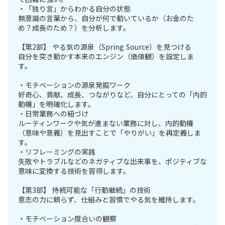
・「独り言」からわかる自分の状態
無意識の言葉から、自分が何で動いているか（お金のた
め？成長のため？）を分析します。
【第2部】 やる気の源泉（Spring Source）を見つける
自分を突き動かす本来のエンジン（価値観）を設定しま
す。
・モチベーションの源泉発掘ワーク
好奇心、貢献、成長、つながりなど、自分にとっての「内的
動機」を明確化します。
・日常業務への紐づけ
ルーティンワークや気が進まない業務に対し、内的動機
（意味や意義）を見出すことで「やりがい」を再定義しま
す。
・リフレーミングの実践
失敗やトラブルなどのネガティブな出来事を、ポジティブな
意味に変換する技術を習得します。
【第3部】 持続可能な「行動継続」の技術
意志の力に頼らず、仕組みと習慣でやる気を維持します。
・モチベーション度合いの観察