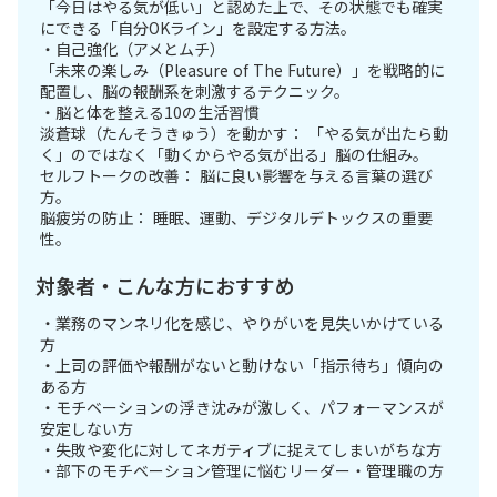
「今日はやる気が低い」と認めた上で、その状態でも確実
にできる「自分OKライン」を設定する方法。
・自己強化（アメとムチ）
「未来の楽しみ（Pleasure of The Future）」を戦略的に
配置し、脳の報酬系を刺激するテクニック。
・脳と体を整える10の生活習慣
淡蒼球（たんそうきゅう）を動かす： 「やる気が出たら動
く」のではなく「動くからやる気が出る」脳の仕組み。
セルフトークの改善： 脳に良い影響を与える言葉の選び
方。
脳疲労の防止： 睡眠、運動、デジタルデトックスの重要
性。
対象者・こんな方におすすめ
・業務のマンネリ化を感じ、やりがいを見失いかけている
方
・上司の評価や報酬がないと動けない「指示待ち」傾向の
ある方
・モチベーションの浮き沈みが激しく、パフォーマンスが
安定しない方
・失敗や変化に対してネガティブに捉えてしまいがちな方
・部下のモチベーション管理に悩むリーダー・管理職の方