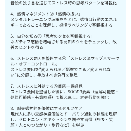
普段の独り言を通じてストレス時の思考パターンを可視化
4．感情マネジメント②「感情の扱い」
メンタルトレーニング理論をもとに、感情は行動のエネル
ギーであることを理解し、感情ラベリングで客観視する
5．自分を知る③「思考のクセを客観視する」
ネガティブ感情を増幅させる認知のクセをチェックし、改
善のヒントを得る
6．ストレス要因を整理する④「ストレス源マップ×サーク
ル・オブ・コントロール」
ストレス要因を“変えられる／影響できる／変えられな
い”に分類し、手放すべき負荷を整理
7．ストレスに対処する⑤首尾一貫感覚
ストレス要因を整理した後に、SOCの3要素（理解可能感・
処理可能感・有意味感）で捉え直し、対処行動を強化
8．副交感神経を優位にするセルフケア
現代人に多い交感神経優位とドーパミン過剰の状態を理解
し、セロトニン・オキシトシンを増やす習慣（呼吸・笑
顔・人とのつながり・歩行など）を学ぶ