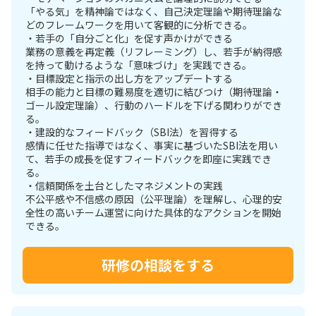
「やる気」を精神論ではなく、自己決定理論や期待理論な
どのフレームワークを用いて客観的に分析できる。
・若手の「自分ごと化」を促す声かけができる
業務の意義を再定義（リフレーミング）し、若手が納得感
を持って動けるような「意味づけ」を実践できる。
・目標設定と指示の出し方をアップデートする
相手の能力と目標の難易度を適切に結びつけ（期待理論・
ゴール設定理論）、行動のハードルを下げる関わりができ
る。
・建設的なフィードバック（SBI法）を習得する
感情に任せた指導ではなく、事実に基づいたSBI法を用い
て、若手の成長を促すフィードバックを即座に実践でき
る。
・信頼関係を土台としたマネジメントの実践
不公平感や不信感の原因（公平理論）を理解し、心理的安
全性の高いチーム運営に向けた具体的なアクションを開始
できる。
研修の相談をする