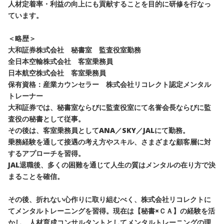
人材定着率・利益の向上にも貢献することを目的に研修を行なっ
ています。
＜略歴＞
大和証券株式会社 秘書室 監査役室勤務
全日本空輸株式会社 客室乗務員
日本航空株式会社 客室乗務員
保有資格：産業カウンセラー 株式会社リコレクト認定メンタル
トレーナー
大和証券では、秘書室ならびに監査役室にて名誉会長ならびに監
査役の秘書として従事。
その後は、客室乗務員としてANA／SKY／JALにて勤務。
乗務経験を通して接遇の考え方やスキル、さまざまな顧客層に対
するアプローチを習得。
JAL退職後、多くの困難を通じて人生の質はメンタルの在り方で決
まることを確信。
その後、折れない心作りに取り組むべく、株式会社リコレクトに
てメンタルトレーニングを習得。現在は【秘書×ＣＡ】の経験を活
かし、人材育成コンサルタントとしてメンタルトレーニングの理