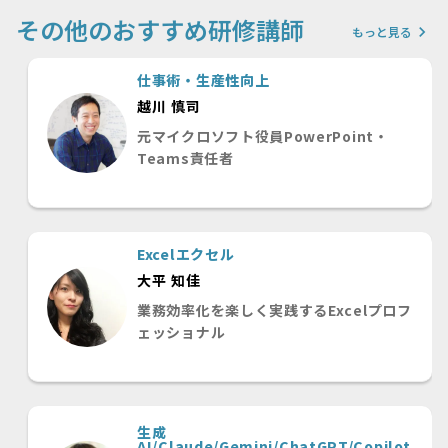
その他のおすすめ研修講師
keyboard_arrow_right
もっと見る
仕事術・生産性向上
越川 慎司
元マイクロソフト役員PowerPoint・
Teams責任者
Excelエクセル
大平 知佳
業務効率化を楽しく実践するExcelプロフ
ェッショナル
生成
AI/Claude/Gemini/ChatGPT/Copilot