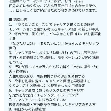
を起点とした「続くキャリア設計」を行います。
何のために働くのか、どんな存在を目指すのかを言語化
し、自分らしく働き続けるための軸を見つけていきます。
■ 講演内容
1．「やりたいこと」だけでキャリアを描くことの限界
モチベーション理論から考えるキャリア設計の新しい視点
2．何のために働くのか、どんな存在を目指すのかを言語化
する
「なりたい自分」「ありたい自分」から考えるキャリアの
目的
3．キャリア設計における「動機づけ」の正しい設定方法
内的・外的動機づけを理解し、モチベーションが続く構造
をつくる
4．行動が続いてきた過去から読み解く「自分の適性・強
み・価値観」
人生を振り返り、内的動機づけの源泉を発見する
5．欲求を動機に変え、キャリアと目標を再設計する
やりたいこと×動機づけ×現実をつなぐ目標設定
6．キャリア形成におけるリスクとの向き合い方
想定外を想定内にするメンタルトレーニング
7．キャリアは一つに決めなくていい
複数の選択肢・方向転換を前提としたキャリアの考え方
8．明日からの行動宣言