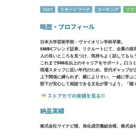
1on1
リモートワーク
コーチング
ソフ
略歴・プロフィール
日本大学芸術学部・ヴァイオリン学科卒業。
SMBCフレンド証券、リクルートにて、企業の採
人の良いところを見つけ、気持ちよく話してもらう
これまで500名以上のキャリアをサポート。口コ
現場スタッフに近い年代のため、世代ギャップが
上下関係に縛られず、横によりそい、一緒に学ぶ
部下が安心して相談できる文化が育つよう、「聴く
ストアカでの実績を見る
open_in_new
納品実績
株式会社マイナビ様、旭化成労働組合様、株式会