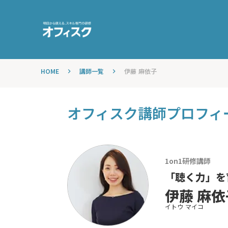
HOME
講師一覧
伊藤 麻依子
keyboard_arrow_right
keyboard_arrow_right
オフィスク講師プロフィ
1on1
研修講師
「聴く力」を
伊藤 麻依
イトウ マイコ