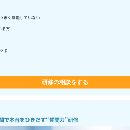
がうまく機能していない
いる方
ツボ
研修の相談をする
間で本音をひきだす“質問力”研修