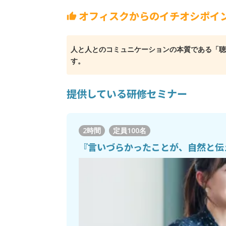
オフィスクからのイチオシポイ
thumb_up
人と人とのコミュニケーションの本質である「聴
す。
提供している研修セミナー
2時間
定員
100名
『言いづらかったことが、自然と伝