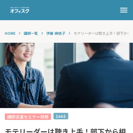
menu
HOME
講師一覧
伊藤 麻依子
モテリーダーは聴き上手！部下から相談
keyboard_arrow_right
keyboard_arrow_right
keyboard_arrow_right
1on1
講師派遣セミナー研修
モテリーダーは聴き上手！部下から相