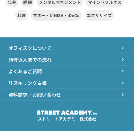
年金
睡眠
メンタルマネジメント
マインドフルネス
料理
マネー・新NISA・iDeCo
エクササイズ
オフィスクについて
chevron_right
研修導入までの流れ
chevron_right
よくあるご質問
chevron_right
リスキリング白書
chevron_right
資料請求／お問い合わせ
chevron_right
ストリートアカデミー株式会社