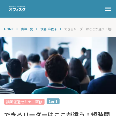
menu
HOME
講師一覧
伊藤 麻依子
できるリーダーはここが違う！短時間で
keyboard_arrow_right
keyboard_arrow_right
keyboard_arrow_right
1on1
講師派遣セミナー研修
できるリーダーはここが違う！短時間