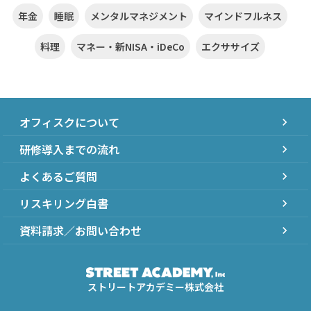
年金
睡眠
メンタルマネジメント
マインドフルネス
料理
マネー・新NISA・iDeCo
エクササイズ
オフィスクについて
chevron_right
研修導入までの流れ
chevron_right
よくあるご質問
chevron_right
リスキリング白書
chevron_right
資料請求／お問い合わせ
chevron_right
ストリートアカデミー株式会社