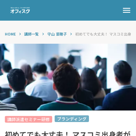
menu
HOME
講師一覧
守山 菜穂子
初めてでも大丈夫！ マスコミ出身者が
keyboard_arrow_right
keyboard_arrow_right
keyboard_arrow_right
ブランディング
講師派遣セミナー研修
初めてでも大丈夫！ マスコミ出身者が