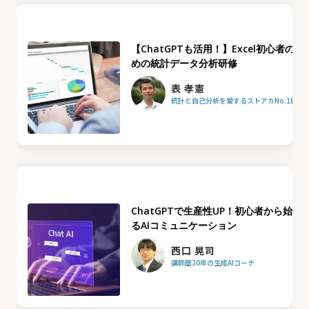
【ChatGPTも活用！】Excel初心者のた
めの統計データ分析研修
表 孝憲
統計と自己分析を愛するストアカNo.1統計
ChatGPTで生産性UP！初心者から始め
るAIコミュニケーション
西口 晃司
講師歴20年の生成AIコーチ