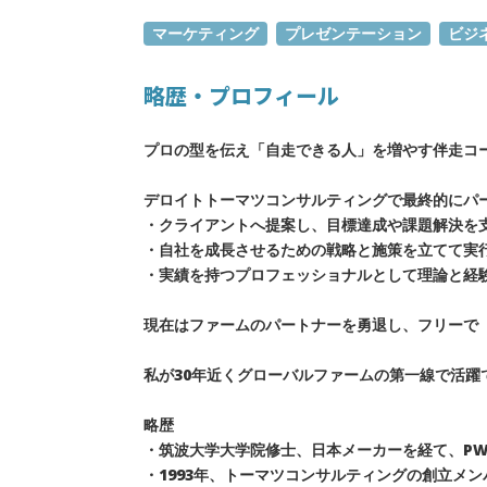
マーケティング
プレゼンテーション
ビジ
略歴・プロフィール
プロの型を伝え「自走できる人」を増やす伴走コ
デロイトトーマツコンサルティングで最終的にパ
・クライアントへ提案し、目標達成や課題解決を
・自社を成長させるための戦略と施策を立てて実
・実績を持つプロフェッショナルとして理論と経
現在はファームのパートナーを勇退し、フリーで
私が30年近くグローバルファームの第一線で活
略歴
・筑波大学大学院修士、日本メーカーを経て、P
・1993年、トーマツコンサルティングの創立メ