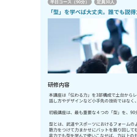
半日コース（90分）
定員
30人
「型」を学べば大丈夫。誰でも説得
研修内容
本講座は「伝わる力」を3部構成で土台から
話し方やデザインなど小手先の技術ではなく
初級講座は、最も重要な４つの「型」を、90
型とは、武道やスポーツにおけるフォームの
筋力をつけて力まかせにバットを振り回して
非力でも型を学んで使いこなせば、力以上の