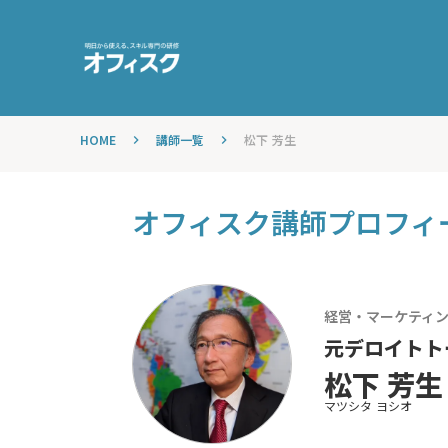
HOME
講師一覧
松下 芳生
keyboard_arrow_right
keyboard_arrow_right
オフィスク講師プロフィ
経営・マーケティ
元デロイトト
松下 芳生
マツシタ ヨシオ