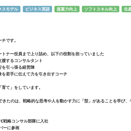
ネスモデル
ビジネス英語
提案力向上
ソフトスキル向上
生
ーチです。
ートナー役員まで上り詰め、以下の役割を担っていました
支援するコンサルタント
行を引っ張る経営陣
験を若手に伝えて力を引き出すコーチ
「育て」をしています。
躍できたのは、戦略的な思考や人を動かす力に「型」があることを学び、
WC戦略コンサル部隊に入社
ンバーに参画