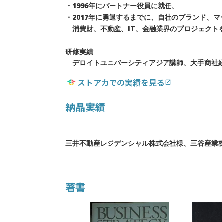
・1996年にパートナー役員に就任、
・2017年に勇退するまでに、自社のブランド、
消費財、不動産、IT、金融業界のプロジェクト
研修実績
デロイトユニバーシティアジア講師、大手商社経営
ストアカでの実績を見る
open_in_new
納品実績
三井不動産レジデンシャル株式会社様、三谷産業
著書