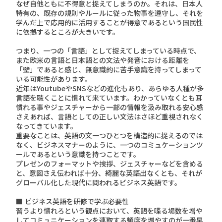
なぜ自他ともに不得意と捉えてしまうのか。それは、日本人
特有の、既存の規則やルールに従った物事を遵守し、それを
学んだ上で応用的に活用することが得意であるという国民性
に依拠するところが大きいです。
つまり、一つの「言語」として捉えてしまっている時点で、
また欧米の言語と日本語との文法や発音における距離を
「壁」であると感じ、無意識的に苦手意識を持ってしまって
いる可能性があります。
近年はYoutubeやSNSなどの進化もあり、あらゆる人種が多
言語を聴くことに慣れて来ています。わかっていなくとも耳
慣れる事やジェスチャーから一部の情報を汲み取れる安心感
さえあれば、言語としての正しい文法はさほど重視されなく
なってきています。
重要なことは、英語の文一つひとつを構造的に捉えるのでは
なく、ビジネスマナーのように、一つのコミュケーションツ
ールであるという意識を持つことです。
プレゼンのフォーマットや挨拶、ジェスチャーなどを含める
と、意図さえ伝われば十分、綺麗な英語出なくとも、それが
グローバル化した現代に問われるビジネス英語です。
■ ビジネス英語を研修で学ぶ必要性
習うより慣れろという観点において、英語を喋る場数を増や
してコミュニケーションを連取する頻度を増やすのが一番早