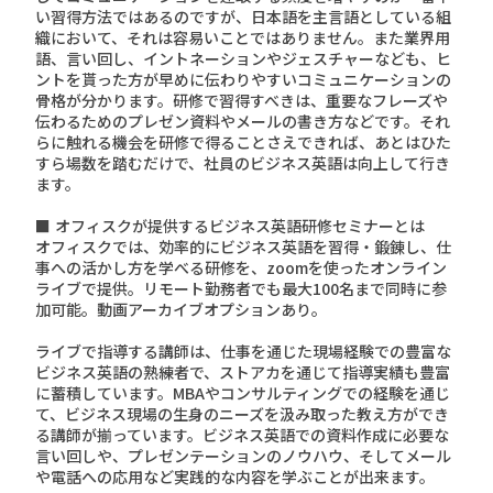
い習得方法ではあるのですが、日本語を主言語としている組
織において、それは容易いことではありません。また業界用
語、言い回し、イントネーションやジェスチャーなども、ヒ
ントを貰った方が早めに伝わりやすいコミュニケーションの
骨格が分かります。研修で習得すべきは、重要なフレーズや
伝わるためのプレゼン資料やメールの書き方などです。それ
らに触れる機会を研修で得ることさえできれば、あとはひた
すら場数を踏むだけで、社員のビジネス英語は向上して行き
ます。
■ オフィスクが提供するビジネス英語研修セミナーとは
オフィスクでは、効率的にビジネス英語を習得・鍛錬し、仕
事への活かし方を学べる研修を、zoomを使ったオンライン
ライブで提供。リモート勤務者でも最大100名まで同時に参
加可能。動画アーカイブオプションあり。
ライブで指導する講師は、仕事を通じた現場経験での豊富な
ビジネス英語の熟練者で、ストアカを通じて指導実績も豊富
に蓄積しています。MBAやコンサルティングでの経験を通じ
て、ビジネス現場の生身のニーズを汲み取った教え方ができ
る講師が揃っています。ビジネス英語での資料作成に必要な
言い回しや、プレゼンテーションのノウハウ、そしてメール
や電話への応用など実践的な内容を学ぶことが出来ます。