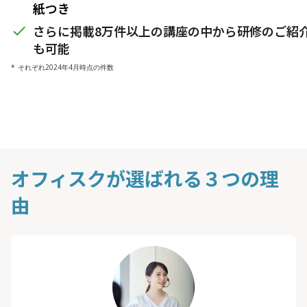
紙つき
さらに掲載8万件以上の講座の中から研修のご紹
done
も可能
* それぞれ2024年4月時点の件数
オフィスクが選ばれる３つの理
由