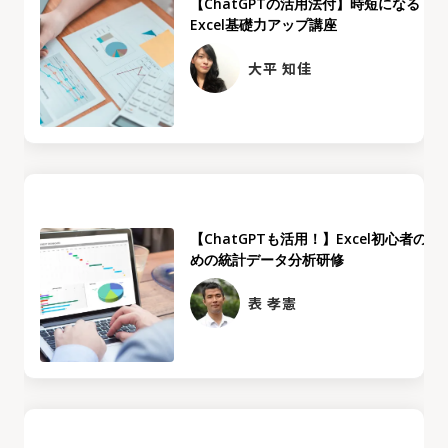
【ChatGPTの活用法付】時短になる
Excel基礎力アップ講座
大平 知佳
【ChatGPTも活用！】Excel初心者のた
めの統計データ分析研修
表 孝憲