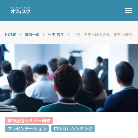
menu
HOME
講師一覧
松下 芳生
「型」を学べば大丈夫。誰でも説得力のあ
keyboard_arrow_right
keyboard_arrow_right
keyboard_arrow_right
講師派遣セミナー研修
プレゼンテーション
ロジカルシンキング