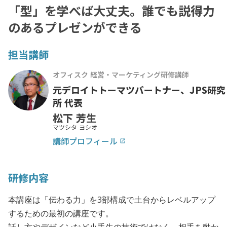
「型」を学べば大丈夫。誰でも説得力
のあるプレゼンができる
担当講師
オフィスク 経営・マーケティング研修講師
元デロイトトーマツパートナー、JPS研究
所 代表
松下 芳生
マツシタ ヨシオ
講師プロフィール
launch
研修内容
本講座は「伝わる力」を3部構成で土台からレベルアップ
するための最初の講座です。