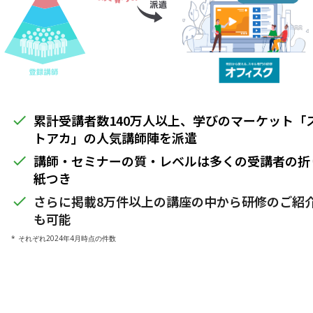
累計受講者数140万人以上、学びのマーケット「
done
トアカ」の人気講師陣を派遣
講師・セミナーの質・レベルは多くの受講者の折
done
紙つき
さらに掲載8万件以上の講座の中から研修のご紹
done
も可能
* それぞれ2024年4月時点の件数