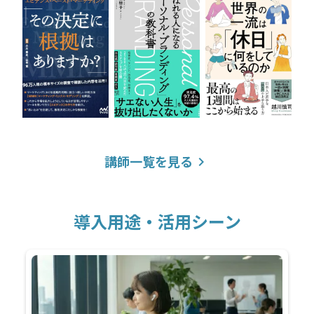
講師一覧を見る
keyboard_arrow_right
導入用途・活用シーン