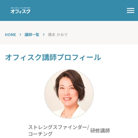
menu
HOME
講師一覧
橋本 かおり
keyboard_arrow_right
keyboard_arrow_right
オフィスク講師プロフィール
ストレングスファインダー/
研修講師
コーチング