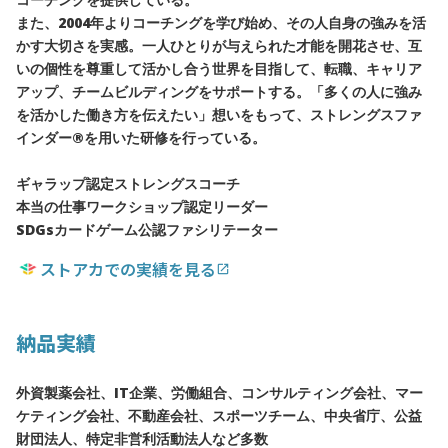
また、2004年よりコーチングを学び始め、その人自身の強みを活
かす大切さを実感。一人ひとりが与えられた才能を開花させ、互
いの個性を尊重して活かし合う世界を目指して、転職、キャリア
アップ、チームビルディングをサポートする。「多くの人に強み
を活かした働き方を伝えたい」想いをもって、ストレングスファ
インダー®を用いた研修を行っている。
ギャラップ認定ストレングスコーチ
本当の仕事ワークショップ認定リーダー
SDGsカードゲーム公認ファシリテーター
ストアカでの実績を見る
open_in_new
納品実績
外資製薬会社、IT企業、労働組合、コンサルティング会社、マー
ケティング会社、不動産会社、スポーツチーム、中央省庁、公益
財団法人、特定非営利活動法人など多数