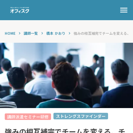
menu
HOME
講師一覧
橋本 かおり
強みの相互補完でチームを変える、チー
keyboard_arrow_right
keyboard_arrow_right
keyboard_arrow_right
ストレングスファインダー
講師派遣セミナー研修
強みの相互補完でチームを変える、チ