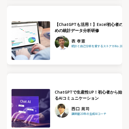
【ChatGPTも活用！】Excel初心者のた
めの統計データ分析研修
表 孝憲
統計と自己分析を愛するストアカNo.1統計
ChatGPTで生産性UP！初心者から始め
るAIコミュニケーション
西口 晃司
講師歴20年の生成AIコーチ