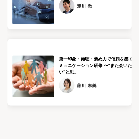
滝川 徹
第一印象・傾聴・褒め力で信頼を築くコ
ミュニケーション研修 〜“また会いた
い”と思...
藤川 麻美