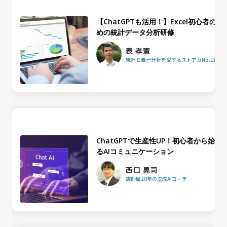
【ChatGPTも活用！】Excel初心者のた
めの統計データ分析研修
表 孝憲
統計と自己分析を愛するストアカNo.1統計
ChatGPTで生産性UP！初心者から始め
るAIコミュニケーション
西口 晃司
講師歴20年の生成AIコーチ