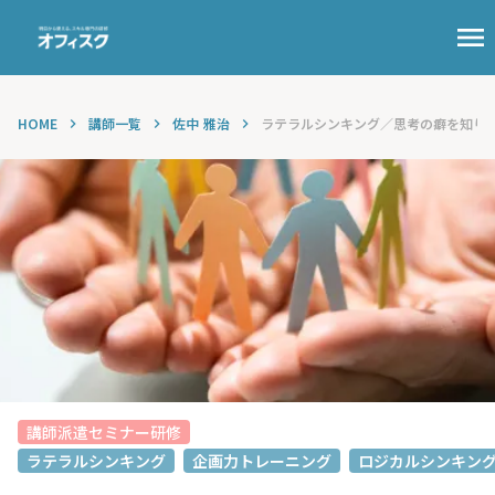
menu
HOME
講師一覧
佐中 雅治
ラテラルシンキング／思考の癖を知り、柔
keyboard_arrow_right
keyboard_arrow_right
keyboard_arrow_right
講師派遣セミナー研修
ラテラルシンキング
企画力トレーニング
ロジカルシンキン