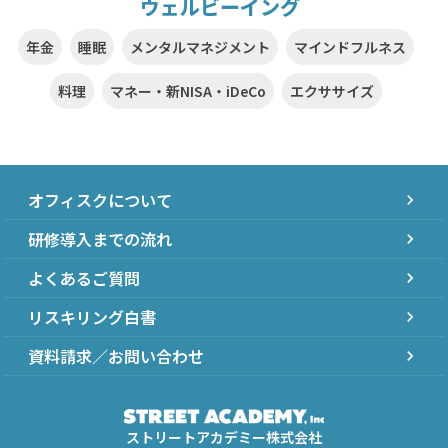
ウェルビーイング
年金
睡眠
メンタルマネジメント
マインドフルネス
料理
マネー・新NISA・iDeCo
エクササイズ
オフィスクについて
chevron_right
研修導入までの流れ
chevron_right
よくあるご質問
chevron_right
リスキリング白書
chevron_right
資料請求／お問い合わせ
chevron_right
ストリートアカデミー株式会社