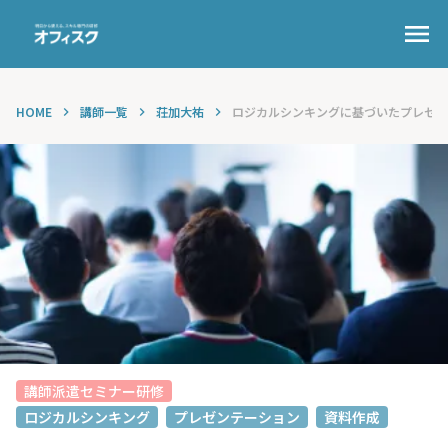
menu
HOME
講師一覧
荘加大祐
ロジカルシンキングに基づいたプレゼン
keyboard_arrow_right
keyboard_arrow_right
keyboard_arrow_right
講師派遣セミナー研修
ロジカルシンキング
プレゼンテーション
資料作成