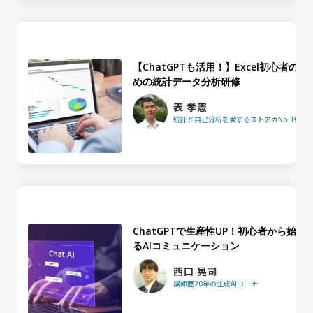
【ChatGPTも活用！】Excel初心者のた
めの統計データ分析研修
表 孝憲
統計と自己分析を愛するストアカNo.1統計
ChatGPTで生産性UP！初心者から始め
るAIコミュニケーション
西口 晃司
講師歴20年の生成AIコーチ