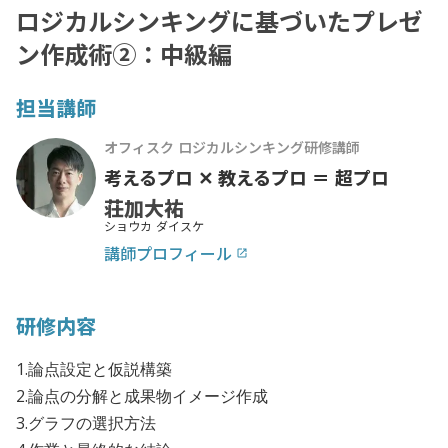
ロジカルシンキングに基づいたプレゼ
ン作成術②：中級編
担当講師
オフィスク ロジカルシンキング研修講師
考えるプロ ✕ 教えるプロ ＝ 超プロ
荘加大祐
ショウカ ダイスケ
講師プロフィール
launch
研修内容
1.論点設定と仮説構築
2.論点の分解と成果物イメージ作成
3.グラフの選択方法