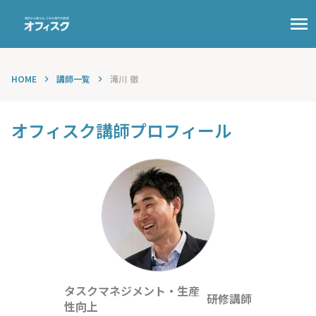
menu
HOME
講師一覧
滝川 徹
keyboard_arrow_right
keyboard_arrow_right
オフィスク講師プロフィール
タスクマネジメント・生産
研修講師
性向上