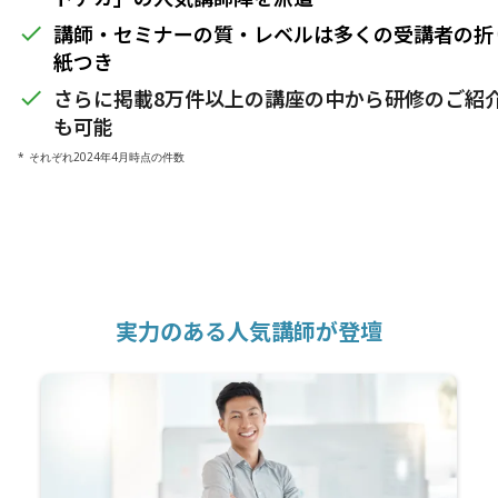
講師・セミナーの質・レベルは多くの受講者の折
done
紙つき
さらに掲載8万件以上の講座の中から研修のご紹
done
も可能
* それぞれ2024年4月時点の件数
実力のある人気講師が登壇