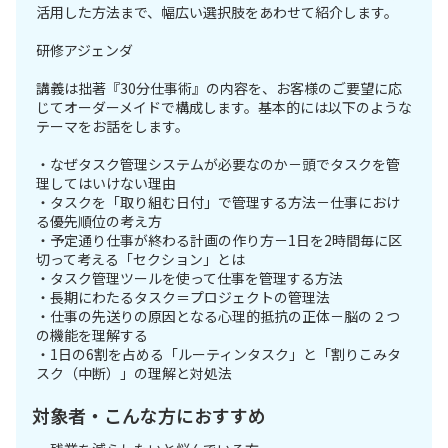
活用した方法まで、幅広い選択肢をあわせて紹介します。
研修アジェンダ
講義は拙著『30分仕事術』の内容を、お客様のご要望に応
じてオーダーメイドで構成します。基本的には以下のような
テーマをお話をします。
・なぜタスク管理システムが必要なのか－頭でタスクを管
理してはいけない理由
・タスクを「取り組む日付」で管理する方法－仕事におけ
る優先順位の考え方
・予定通り仕事が終わる計画の作り方－1日を2時間毎に区
切って考える「セクション」とは
・タスク管理ツールを使って仕事を管理する方法
・長期にわたるタスク＝プロジェクトの管理法
・仕事の先送りの原因となる心理的抵抗の正体－脳の２つ
の機能を理解する
・1日の6割を占める「ルーティンタスク」と「割りこみタ
スク（中断）」の理解と対処法
対象者・こんな方におすすめ