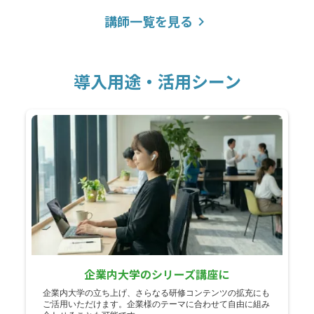
講師一覧を見る
keyboard_arrow_right
導入用途・活用シーン
企業内大学のシリーズ講座に
企業内大学の立ち上げ、さらなる研修コンテンツの拡充にも
ご活用いただけます。企業様のテーマに合わせて自由に組み