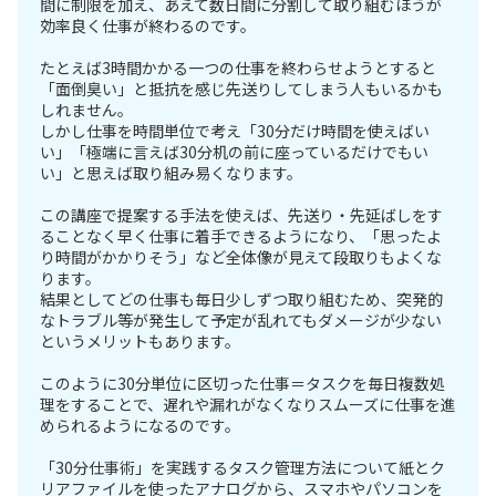
間に制限を加え、あえて数日間に分割して取り組むほうが
効率良く仕事が終わるのです。
たとえば3時間かかる一つの仕事を終わらせようとすると
「面倒臭い」と抵抗を感じ先送りしてしまう人もいるかも
しれません。
しかし仕事を時間単位で考え「30分だけ時間を使えばい
い」「極端に言えば30分机の前に座っているだけでもい
い」と思えば取り組み易くなります。
この講座で提案する手法を使えば、先送り・先延ばしをす
ることなく早く仕事に着手できるようになり、「思ったよ
り時間がかかりそう」など全体像が見えて段取りもよくな
ります。
結果としてどの仕事も毎日少しずつ取り組むため、突発的
なトラブル等が発生して予定が乱れてもダメージが少ない
というメリットもあります。
このように30分単位に区切った仕事＝タスクを毎日複数処
理をすることで、遅れや漏れがなくなりスムーズに仕事を進
められるようになるのです。
「30分仕事術」を実践するタスク管理方法について紙とク
リアファイルを使ったアナログから、スマホやパソコンを