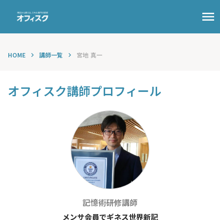
menu
HOME
講師一覧
宮地 真一
keyboard_arrow_right
keyboard_arrow_right
オフィスク講師プロフィール
記憶術
研修講師
メンサ会員でギネス世界新記