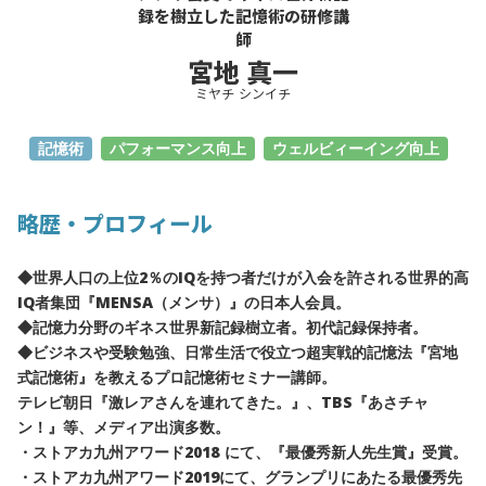
録を樹立した記憶術の研修講
師
宮地 真一
ミヤチ シンイチ
記憶術
パフォーマンス向上
ウェルビィーイング向上
略歴・プロフィール
◆世界人口の上位2％のIQを持つ者だけが入会を許される世界的高
IQ者集団『MENSA（メンサ）』の日本人会員。
◆記憶力分野のギネス世界新記録樹立者。初代記録保持者。
◆ビジネスや受験勉強、日常生活で役立つ超実戦的記憶法『宮地
式記憶術』を教えるプロ記憶術セミナー講師。
テレビ朝日『激レアさんを連れてきた。』、TBS『あさチャ
ン！』等、メディア出演多数。
・ストアカ九州アワード2018 にて、『最優秀新人先生賞』受賞。
・ストアカ九州アワード2019にて、グランプリにあたる最優秀先