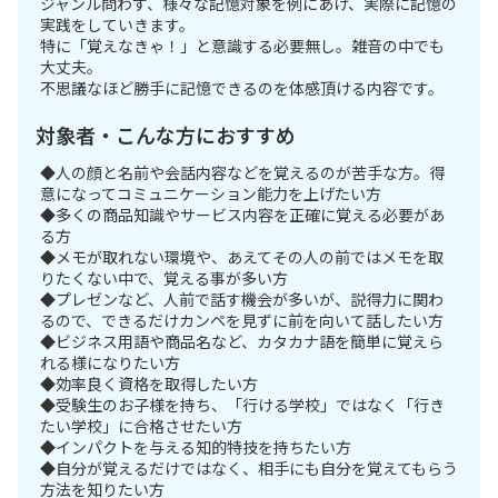
ジャンル問わず、様々な記憶対象を例にあげ、実際に記憶の
実践をしていきます。
特に「覚えなきゃ！」と意識する必要無し。雑音の中でも
大丈夫。
不思議なほど勝手に記憶できるのを体感頂ける内容です。
対象者・こんな方におすすめ
◆人の顔と名前や会話内容などを覚えるのが苦手な方。得
意になってコミュニケーション能力を上げたい方
◆多くの商品知識やサービス内容を正確に覚える必要があ
る方
◆メモが取れない環境や、あえてその人の前ではメモを取
りたくない中で、覚える事が多い方
◆プレゼンなど、人前で話す機会が多いが、説得力に関わ
るので、できるだけカンペを見ずに前を向いて話したい方
◆ビジネス用語や商品名など、カタカナ語を簡単に覚えら
れる様になりたい方
◆効率良く資格を取得したい方
◆受験生のお子様を持ち、「行ける学校」ではなく「行き
たい学校」に合格させたい方
◆インパクトを与える知的特技を持ちたい方
◆自分が覚えるだけではなく、相手にも自分を覚えてもらう
方法を知りたい方