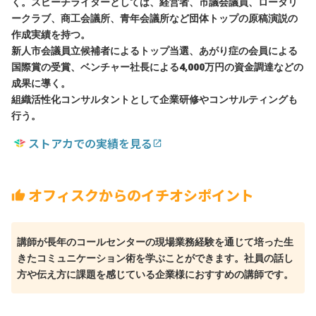
く。スピーチライターとしては、経営者、市議会議員、ロータリ
ークラブ、商工会議所、青年会議所など団体トップの原稿演説の
作成実績を持つ。
新人市会議員立候補者によるトップ当選、あがり症の会員による
国際賞の受賞、ベンチャー社長による4,000万円の資金調達などの
成果に導く。
組織活性化コンサルタントとして企業研修やコンサルティングも
行う。
ストアカでの実績を見る
open_in_new
オフィスクからのイチオシポイント
thumb_up
講師が長年のコールセンターの現場業務経験を通じて培った生
きたコミュニケーション術を学ぶことができます。社員の話し
方や伝え方に課題を感じている企業様におすすめの講師です。