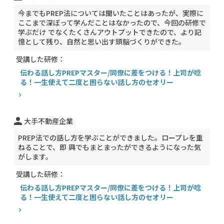
今までもPREP法については聞いたことはあったが、実際に
ここまで深ぼって学んだことはなかったので、今回の研修で
学ぶだけ でなくたくさんアウトプットできたので、より記
憶として残り、自然と思い出す頭脳づくりができた。
受講した研修：
伝わる話し方PREPマスター/同僚に差をつける！上司が唸
る！一生使えて二度と困らない話し方のセオリー
chevron_right
person
大手不動産企業
PREP法での話し方を学ぶことができました。ロープレを重
ねることで、即 興でもまとまったができるようになった気
がします。
受講した研修：
伝わる話し方PREPマスター/同僚に差をつける！上司が唸
る！一生使えて二度と困らない話し方のセオリー
chevron_right