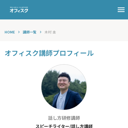
menu
HOME
講師一覧
木村 圭
keyboard_arrow_right
keyboard_arrow_right
オフィスク講師プロフィール
話し方
研修講師
スピーチライター/話し方講師