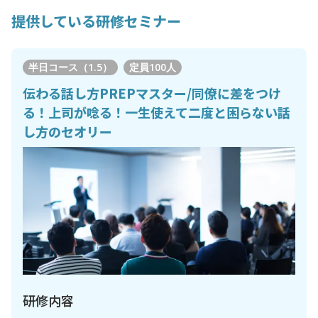
提供している研修セミナー
半日コース（1.5）
定員
100人
伝わる話し方PREPマスター/同僚に差をつけ
る！上司が唸る！一生使えて二度と困らない話
し方のセオリー
研修内容