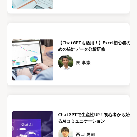
【ChatGPTも活用！】Excel初心者のた
めの統計データ分析研修
表 孝憲
ChatGPTで生産性UP！初心者から始め
るAIコミュニケーション
西口 晃司