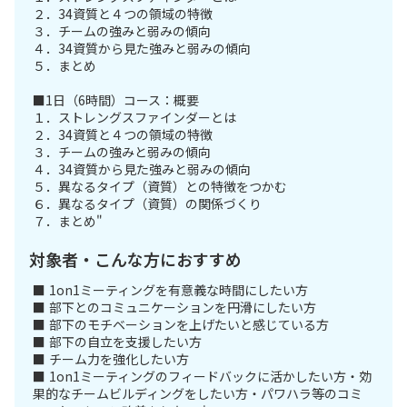
２．34資質と４つの領域の特徴
３．チームの強みと弱みの傾向
４．34資質から見た強みと弱みの傾向
５．まとめ
■1日（6時間）コース：概要
１．ストレングスファインダーとは
２．34資質と４つの領域の特徴
３．チームの強みと弱みの傾向
４．34資質から見た強みと弱みの傾向
５．異なるタイプ（資質）との特徴をつかむ
６．異なるタイプ（資質）の関係づくり
７．まとめ"
対象者・こんな方におすすめ
■ 1on1ミーティングを有意義な時間にしたい方
■ 部下とのコミュニケーションを円滑にしたい方
■ 部下のモチベーションを上げたいと感じている方
■ 部下の自立を支援したい方
■ チーム力を強化したい方
■ 1on1ミーティングのフィードバックに活かしたい方・効
果的なチームビルディングをしたい方・パワハラ等のコミ