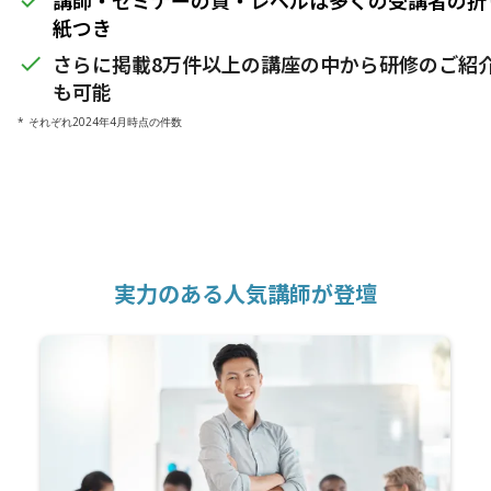
講師・セミナーの質・レベルは多くの受講者の折
done
紙つき
さらに掲載8万件以上の講座の中から研修のご紹
done
も可能
* それぞれ2024年4月時点の件数
実力のある人気講師が登壇