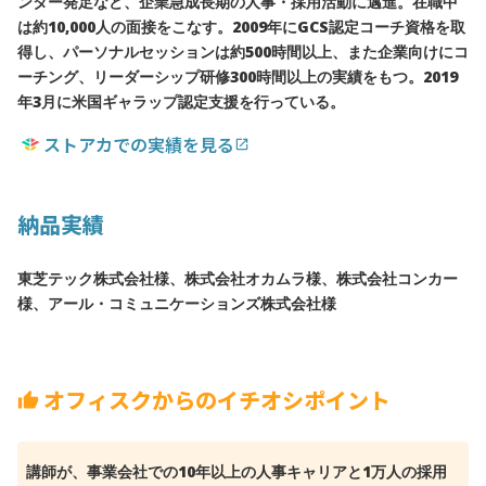
ンター発足など、企業急成長期の人事・採用活動に邁進。在職中
は約10,000人の面接をこなす。2009年にGCS認定コーチ資格を取
得し、パーソナルセッションは約500時間以上、また企業向けにコ
ーチング、リーダーシップ研修300時間以上の実績をもつ。2019
年3月に米国ギャラップ認定支援を行っている。
ストアカでの実績を見る
open_in_new
納品実績
東芝テック株式会社様、株式会社オカムラ様、株式会社コンカー
様、アール・コミュニケーションズ株式会社様
オフィスクからのイチオシポイント
thumb_up
講師が、事業会社での10年以上の人事キャリアと1万人の採用