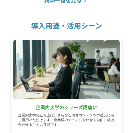
講師一覧を見る
keyboard_arrow_right
導入用途・活用シーン
企業内大学のシリーズ講座に
企業内大学の立ち上げ、さらなる研修コンテンツの拡充にも
ご活用いただけます。企業様のテーマに合わせて自由に組み
合わせることも可能です。