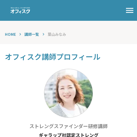
menu
HOME
講師一覧
葉山みなみ
keyboard_arrow_right
keyboard_arrow_right
オフィスク講師プロフィール
ストレングスファインダー
研修講師
ギャラップ社認定ストレング