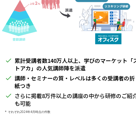
累計受講者数140万人以上、学びのマーケット「
done
トアカ」の人気講師陣を派遣
講師・セミナーの質・レベルは多くの受講者の折
done
紙つき
さらに掲載8万件以上の講座の中から研修のご紹
done
も可能
* それぞれ2024年4月時点の件数