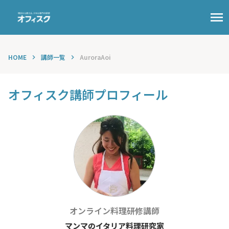
menu
HOME
講師一覧
AuroraAoi
keyboard_arrow_right
keyboard_arrow_right
オフィスク講師プロフィール
オンライン料理
研修講師
マンマのイタリア料理研究家