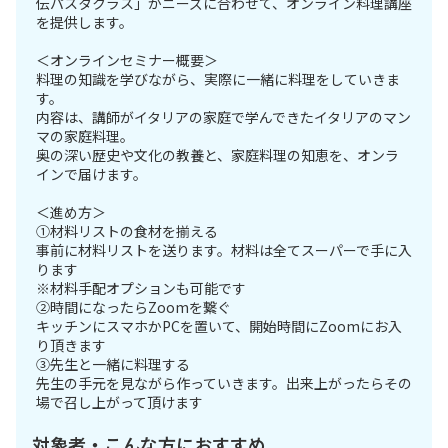
伝パスタクラス」がニーズに合わせて、オンライン料理講座
を提供します。
＜オンラインセミナー概要＞
料理の知識を学びながら、実際に一緒に料理をしていきま
す。
内容は、講師がイタリアの家庭で学んできたイタリアのマン
マの家庭料理。
奥の深い歴史や文化の教養と、家庭料理の知恵を、オンラ
インで届けます。
＜進め方＞
①材料リストの食材を揃える
事前に材料リストを送ります。材料は全てスーパーで手に入
ります
※材料手配オプションも可能です
②時間になったらZoomを繋ぐ
キッチンにスマホかPCを置いて、開始時間にZoomにお入
り頂きます
③先生と一緒に料理する
先生の手元を見ながら作っていきます。出来上がったらその
場で召し上がって頂けます
対象者・こんな方におすすめ