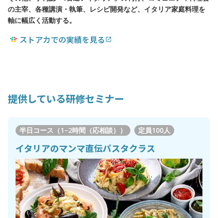
の主宰、各種講演・執筆、レシピ開発など、イタリア家庭料理を
軸に幅広く活動する。
ストアカでの実績を見る
open_in_new
提供している研修セミナー
半日コース（1−2時間（応相談））
定員
100人
イタリアのマンマ直伝パスタクラス