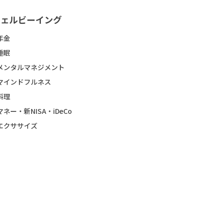
ウェルビーイング
年金
睡眠
メンタルマネジメント
マインドフルネス
料理
マネー・新NISA・iDeCo
エクササイズ