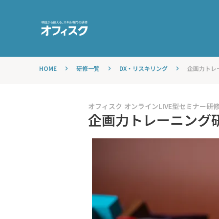
HOME
研修一覧
DX・リスキリング
企画力トレ
keyboard_arrow_right
keyboard_arrow_right
keyboard_arrow_right
オフィスク オンラインLIVE型セミナー研
企画力トレーニング