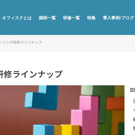
オフィスクとは
講師一覧
研修一覧
特集
導入事例/ブログ
ーニング研修ラインナップ
修
研修ラインナップ
D