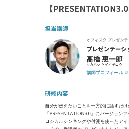
【PRESENTATIO
担当講師
オフィスク プレゼン
プレゼンテーシ
髙橋 惠一郎
タカハシ ケイイチロウ
講師プロフィール
launch
研修内容
自分が伝えたいことを一方的に話すだけのプ
「PRESENTATION3.0」にバージ
ロジカルシンキングや付箋を使ったアイ