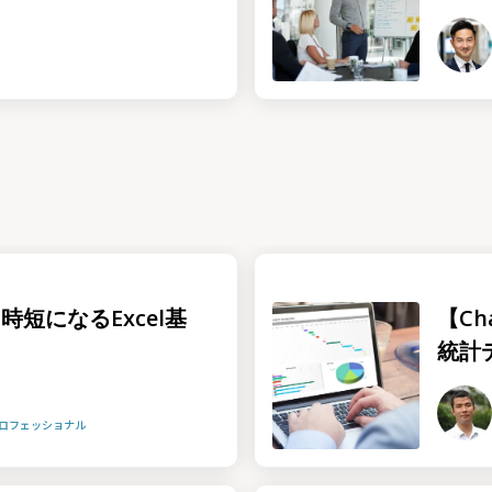
時短になるExcel基
【Ch
統計
プロフェッショナル