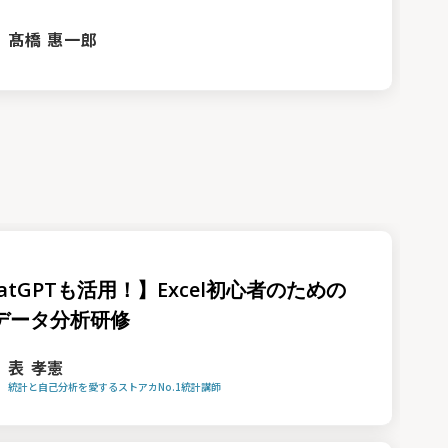
髙橋 惠一郎
atGPTも活用！】Excel初心者のための
データ分析研修
表 孝憲
統計と自己分析を愛するストアカNo.1統計講師