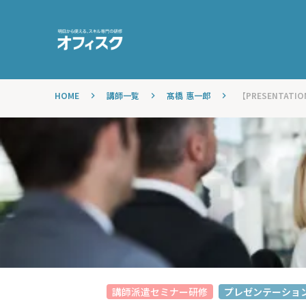
HOME
講師一覧
髙橋 惠一郎
【PRESENTATI
keyboard_arrow_right
keyboard_arrow_right
keyboard_arrow_right
講師派遣セミナー研修
プレゼンテーショ