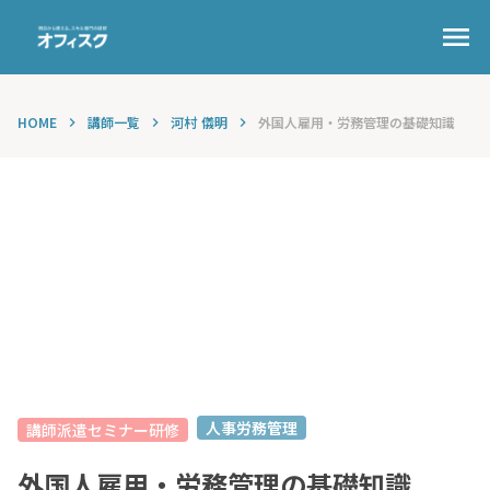
menu
HOME
講師一覧
河村 儀明
外国人雇用・労務管理の基礎知識
keyboard_arrow_right
keyboard_arrow_right
keyboard_arrow_right
人事労務管理
講師派遣セミナー研修
外国人雇用・労務管理の基礎知識