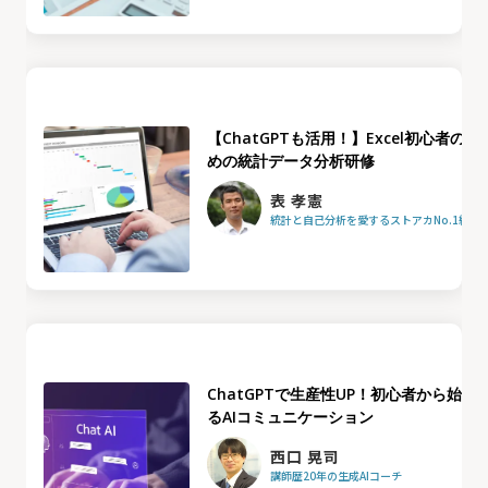
【ChatGPTも活用！】Excel初心者のた
めの統計データ分析研修
表 孝憲
統計と自己分析を愛するストアカNo.1統計
ChatGPTで生産性UP！初心者から始め
るAIコミュニケーション
西口 晃司
講師歴20年の生成AIコーチ