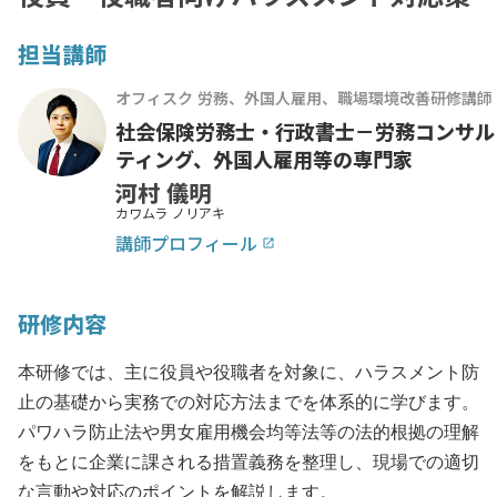
担当講師
オフィスク 労務、外国人雇用、職場環境改善研修講師
社会保険労務士・行政書士－労務コンサル
ティング、外国人雇用等の専門家
河村 儀明
カワムラ ノリアキ
講師プロフィール
launch
研修内容
本研修では、主に役員や役職者を対象に、ハラスメント防
止の基礎から実務での対応方法までを体系的に学びます。
パワハラ防止法や男女雇用機会均等法等の法的根拠の理解
をもとに企業に課される措置義務を整理し、現場での適切
な言動や対応のポイントを解説します。