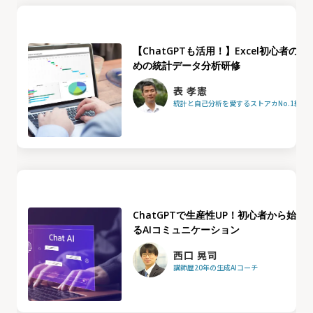
【ChatGPTも活用！】Excel初心者のた
めの統計データ分析研修
表 孝憲
統計と自己分析を愛するストアカNo.1統計
ChatGPTで生産性UP！初心者から始め
るAIコミュニケーション
西口 晃司
講師歴20年の生成AIコーチ