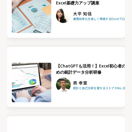
Excel基礎力アップ講座
大平 知佳
業務効率化を楽しく実践するExcelプロフ
【ChatGPTも活用！】Excel初心者のた
めの統計データ分析研修
表 孝憲
統計と自己分析を愛するストアカNo.1統計