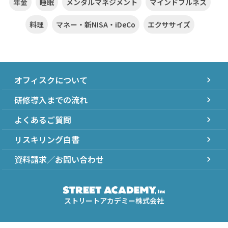
年金
睡眠
メンタルマネジメント
マインドフルネス
料理
マネー・新NISA・iDeCo
エクササイズ
オフィスクについて
chevron_right
研修導入までの流れ
chevron_right
よくあるご質問
chevron_right
リスキリング白書
chevron_right
資料請求／お問い合わせ
chevron_right
ストリートアカデミー株式会社