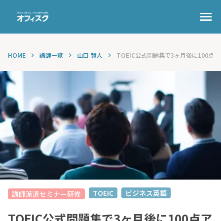
menu
HOME
講師一覧
山口 賢人
TOEIC公式問題集で3ヶ月後に100点ア
keyboard_arrow_right
keyboard_arrow_right
keyboard_arrow_right
TOEIC
ビジネス英語
講師派遣セミナー研修
TOEIC公式問題集で3ヶ月後に100点ア