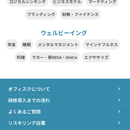
ロジカルシンキング
ビジネスモデル
マーケティング
ブランディング
財務・ファイナンス
ウェルビーイング
年金
睡眠
メンタルマネジメント
マインドフルネス
料理
マネー・新NISA・iDeCo
エクササイズ
オフィスクについて
chevron_right
研修導入までの流れ
chevron_right
よくあるご質問
chevron_right
リスキリング白書
chevron_right