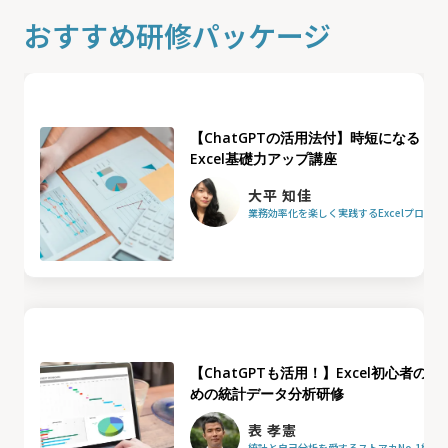
おすすめ研修パッケージ
【ChatGPTの活用法付】時短になる
Excel基礎力アップ講座
大平 知佳
業務効率化を楽しく実践するExcelプロフ
【ChatGPTも活用！】Excel初心者のた
めの統計データ分析研修
表 孝憲
統計と自己分析を愛するストアカNo.1統計