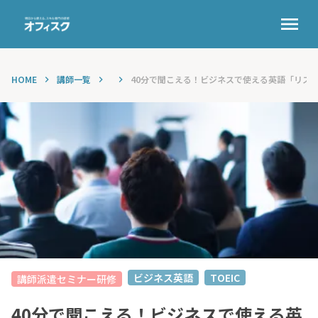
menu
HOME
講師一覧
40分で聞こえる！ビジネスで使える英語「リスニン
keyboard_arrow_right
keyboard_arrow_right
keyboard_arrow_right
ビジネス英語
TOEIC
講師派遣セミナー研修
40分で聞こえる！ビジネスで使える英