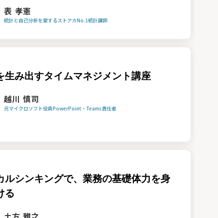
表 孝憲
統計と自己分析を愛するストアカNo.1統計講師
を生み出すタイムマネジメント講座
越川 慎司
元マイクロソフト役員PowerPoint・Teams責任者
カルシンキングで、業務の基礎体力を身
ける
土方 雅之