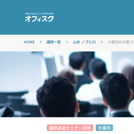
HOME
講師一覧
山本 ノブヒロ
大喜利のお題づ
keyboard_arrow_right
keyboard_arrow_right
keyboard_arrow_right
講師派遣セミナー研修
大喜利