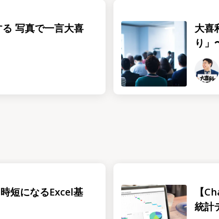
する 写真で⼀⾔⼤喜
大喜
り」
時短になるExcel基
【Ch
統計