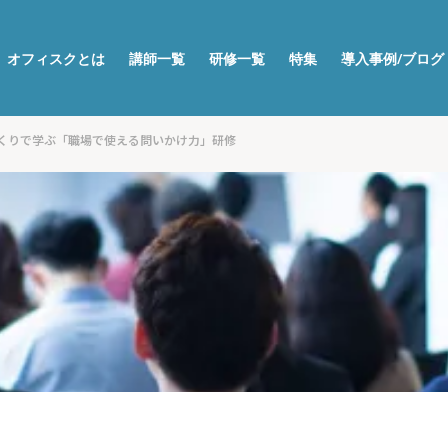
オフィスクとは
講師一覧
研修一覧
特集
導入事例/ブログ
くりで学ぶ「職場で使える問いかけ力」研修