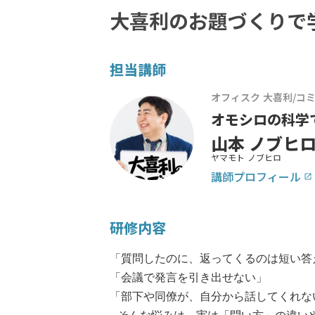
大喜利のお題づくりで
担当講師
オフィスク 大喜利/コ
オモシロの科学
山本 ノブヒ
ヤマモト ノブヒロ
講師プロフィール
launch
研修内容
「質問したのに、返ってくるのは短い答
「会議で発言を引き出せない」
「部下や同僚が、自分から話してくれな