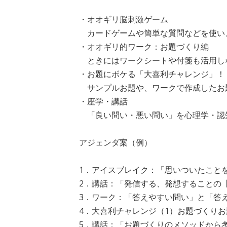
・オオギリ脳刺激ゲーム
カードゲームや簡単な質問などを使い
・オオギリ的ワーク：お題づくり編
ときにはワークシートや付箋も活用し
・お題にボケる「大喜利チャレンジ」！
サンプルお題や、ワークで作成したお
・座学・講話
「良い問い・悪い問い」を心理学・認
アジェンダ案（例）
1．アイスブレイク：「思いついたこと
2．講話：「発信する、発想することの
3．ワーク：「答えやすい問い」と「答
4．大喜利チャレンジ（1）お題づくり
5．講話：「お題づくりのメソッドから