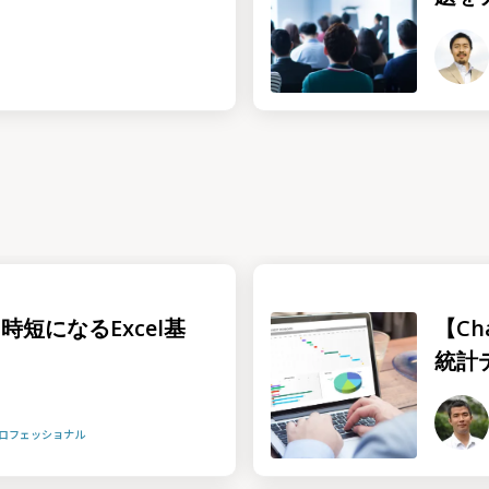
時短になるExcel基
【Ch
統計
プロフェッショナル