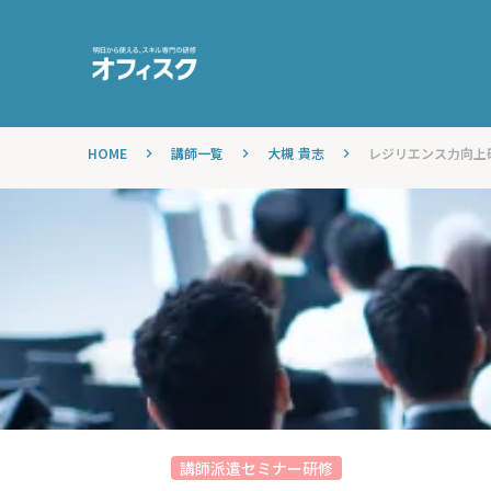
HOME
講師一覧
大槻 貴志
レジリエンス力向上研
keyboard_arrow_right
keyboard_arrow_right
keyboard_arrow_right
講師派遣セミナー研修