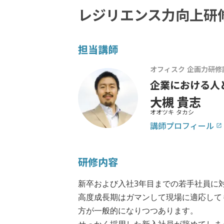
レジリエンス力向上研
担当講師
オフィスク 企画力研修
企業における人
大槻 貴志
オオツキ タカシ
講師プロフィール
launch
研修内容
新卒および入社3年目までの若手社員に
高度成長期はガマンして現場に適応して
方が一般的になりつつあります。