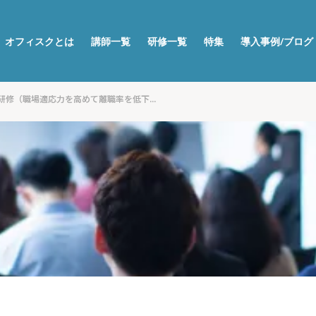
オフィスクとは
講師一覧
研修一覧
特集
導入事例/ブログ
修（職場適応力を高めて離職率を低下...