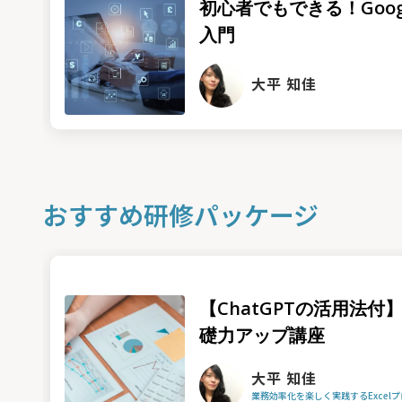
初心者でもできる！Google 
入門
大平 知佳
おすすめ研修パッケージ
【ChatGPTの活用法付】
礎力アップ講座
大平 知佳
業務効率化を楽しく実践するExcel