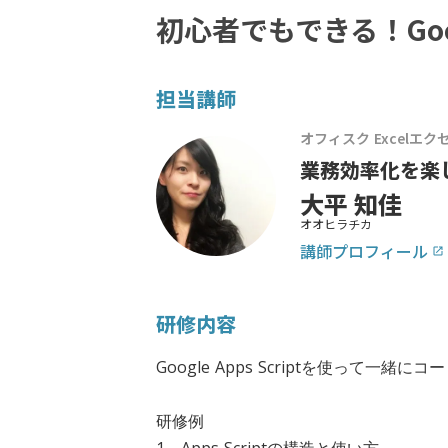
初心者でもできる！Googl
担当講師
オフィスク Excelエ
業務効率化を楽し
大平 知佳
オオヒラチカ
講師プロフィール
launch
研修内容
Google Apps Scriptを使って
研修例