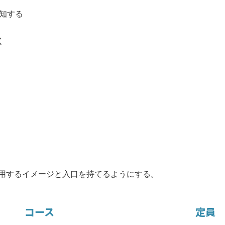
知する
く
用するイメージと入口を持てるようにする。
コース
定員