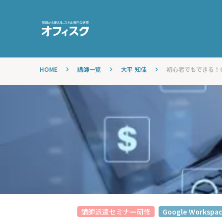
HOME
講師一覧
大平 知佳
初心者でもできる！Googl
keyboard_arrow_right
keyboard_arrow_right
keyboard_arrow_right
講師派遣セミナー研修
Google Workspa