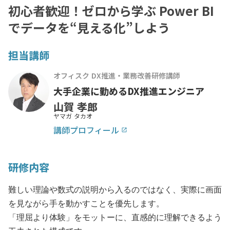
初心者歓迎！ゼロから学ぶ Power BI
でデータを“見える化”しよう
担当講師
オフィスク DX推進・業務改善研修講師
大手企業に勤めるDX推進エンジニア
山賀 孝郎
ヤマガ タカオ
講師プロフィール
launch
研修内容
難しい理論や数式の説明から入るのではなく、実際に画面
を見ながら手を動かすことを優先します。
「理屈より体験」をモットーに、直感的に理解できるよう