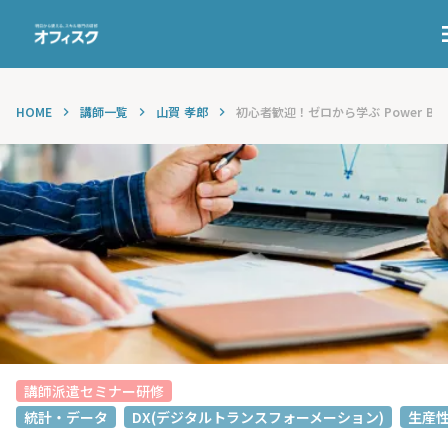
m
HOME
講師一覧
山賀 孝郎
初心者歓迎！ゼロから学ぶ Power BIで
keyboard_arrow_right
keyboard_arrow_right
keyboard_arrow_right
講師派遣セミナー研修
統計・データ
DX(デジタルトランスフォーメーション)
生産