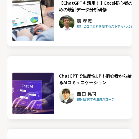
【ChatGPTも活用！】Excel初心者のた
めの統計データ分析研修
表 孝憲
統計と自己分析を愛するストアカNo.1統計
ChatGPTで生産性UP！初心者から始め
るAIコミュニケーション
西口 晃司
講師歴20年の生成AIコーチ