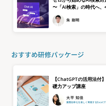
〜「AI検索」の時代へ、今
朱 剛明
おすすめ研修パッケージ
【ChatGPTの活用法付】
礎力アップ講座
大平 知佳
業務効率化を楽しく実践するExcel