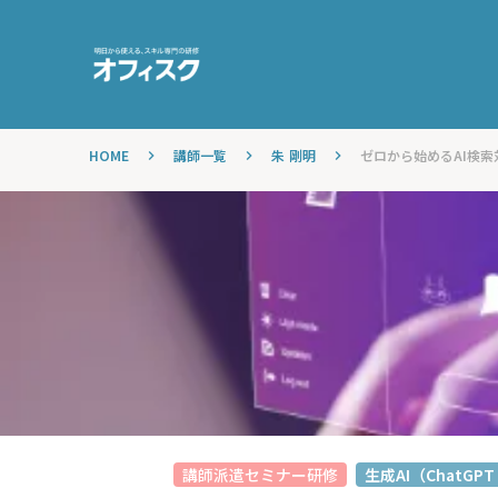
HOME
講師一覧
朱 剛明
ゼロから始めるAI検索対
keyboard_arrow_right
keyboard_arrow_right
keyboard_arrow_right
講師派遣セミナー研修
生成AI（ChatGPT