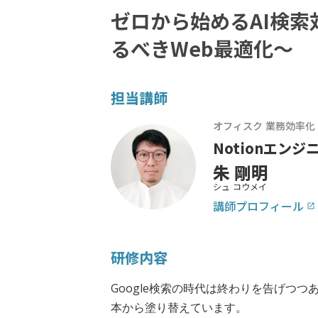
ゼロから始めるAI検索
るべきWeb最適化〜
担当講師
オフィスク 業務効率
Notionエン
朱 剛明
シュ コウメイ
講師プロフィール
launch
研修内容
Google検索の時代は終わりを告げつつありま
本から塗り替えています。