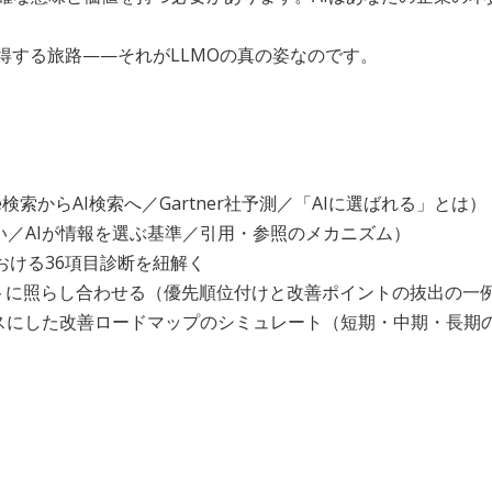
得する旅路——それがLLMOの真の姿なのです。
検索からAI検索へ／Gartner社予測／「AIに選ばれる」とは）
違い／AIが情報を選ぶ基準／引用・参照のメカニズム）
おける36項目診断を紐解く
イトに照らし合わせる（優先順位付けと改善ポイントの抜出の一
ースにした改善ロードマップのシミュレート（短期・中期・長期