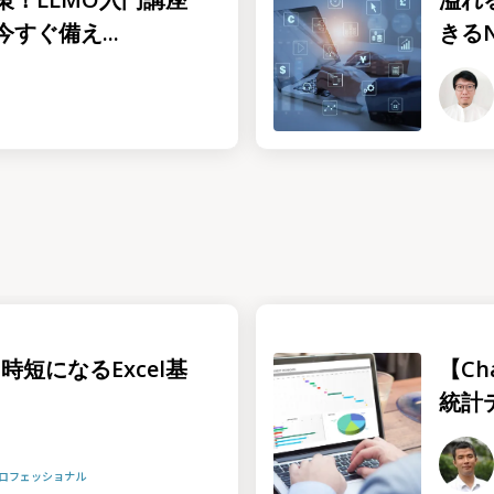
すぐ備え...
きる
時短になるExcel基
【Ch
統計
プロフェッショナル