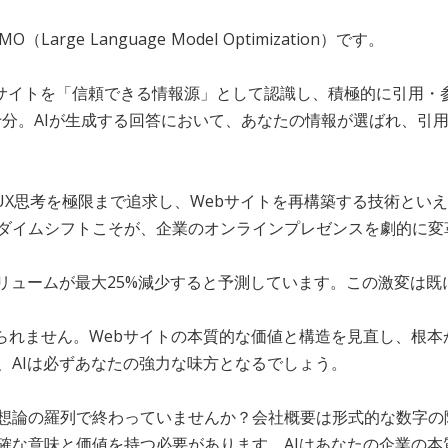
ge Language Model Optimization）です。
たのサイトを「信頼できる情報源」として認識し、積極的に引用
不十分。AIが生成する回答において、あなたの情報が選ばれ、引
UX思考を極限まで追求し、Webサイトを再構築する技術とい
ダイムシフトこそが、企業のオンラインプレゼンスを劇的に変
検索ボリュームが最大25%減少すると予測しています。この激変は
げられません。Webサイトの本質的な価値と構造を見直し、根
、AIは必ずあなたの強力な味方となるでしょう。
想論の羅列で終わっていませんか？会社概要は形式的な数字の
確な意味と価値を持つ必要があります。AIはあなたの企業の本