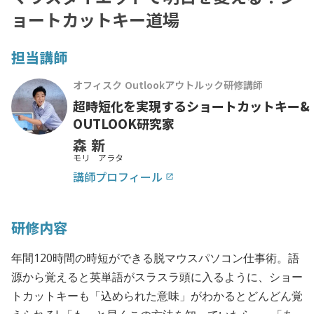
ョートカットキー道場
担当講師
オフィスク Outlookアウトルック研修講師
超時短化を実現するショートカットキー&
OUTLOOK研究家
森 新
モリ アラタ
講師プロフィール
launch
研修内容
年間120時間の時短ができる脱マウスパソコン仕事術。語
源から覚えると英単語がスラスラ頭に入るように、ショー
トカットキーも「込められた意味」がわかるとどんどん覚