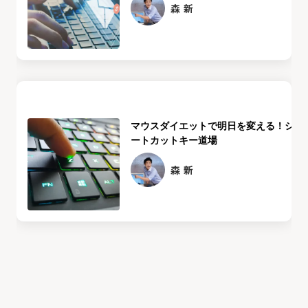
森 新
マウスダイエットで明日を変える！ショ
ートカットキー道場
森 新