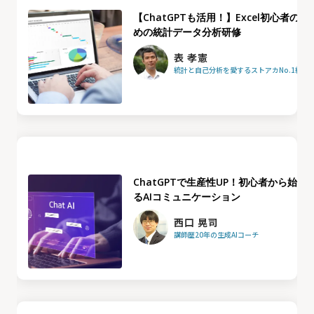
【ChatGPTも活用！】Excel初心者のた
めの統計データ分析研修
表 孝憲
統計と自己分析を愛するストアカNo.1統計
ChatGPTで生産性UP！初心者から始め
るAIコミュニケーション
西口 晃司
講師歴20年の生成AIコーチ