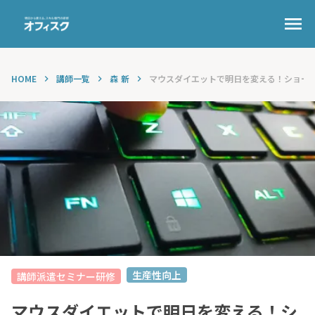
menu
HOME
講師一覧
森 新
マウスダイエットで明日を変える！ショー
keyboard_arrow_right
keyboard_arrow_right
keyboard_arrow_right
生産性向上
講師派遣セミナー研修
マウスダイエットで明日を変える！シ