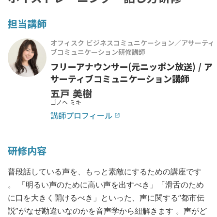
担当講師
オフィスク ビジネスコミュニケーション／アサーティ
ブコミュニケーション研修講師
フリーアナウンサー(元ニッポン放送) / ア
サーティブコミュニケーション講師
五戸 美樹
ゴノヘ ミキ
講師プロフィール
launch
研修内容
普段話している声を、もっと素敵にするための講座です
。 「明るい声のために高い声を出すべき」「滑舌のため
に口を大きく開けるべき」といった、声に関する“都市伝
説”がなぜ勘違いなのかを音声学から紐解きます 。声がど