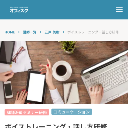
menu
HOME
講師一覧
五戸 美樹
ボイストレーニング・話し方研修
keyboard_arrow_right
keyboard_arrow_right
keyboard_arrow_right
コミュニケーション
講師派遣セミナー研修
ボイストレーニング・話し方研修