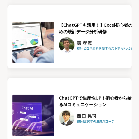
【ChatGPTも活用！】Excel初心者のた
めの統計データ分析研修
表 孝憲
統計と自己分析を愛するストアカNo.1統計
ChatGPTで生産性UP！初心者から始め
るAIコミュニケーション
西口 晃司
講師歴20年の生成AIコーチ