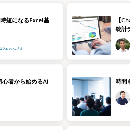
時短になるExcel基
【Ch
統計
プロフェッショナル
！初心者から始めるAI
時間