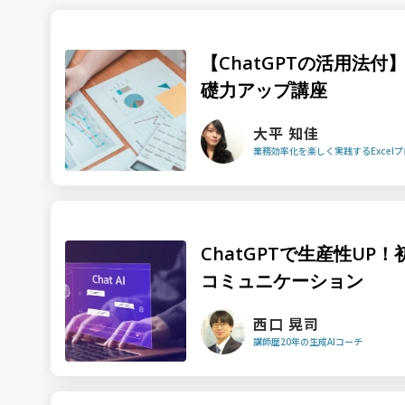
【ChatGPTの活用法付】
礎力アップ講座
大平 知佳
業務効率化を楽しく実践するExcel
ChatGPTで生産性UP
コミュニケーション
西口 晃司
講師歴20年の生成AIコーチ