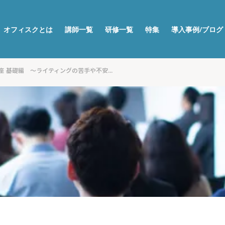
オフィスクとは
講師一覧
研修一覧
特集
導入事例/ブログ
 基礎編 ～ライティングの苦手や不安...