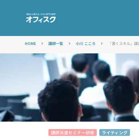
HOME
講師一覧
小川 こころ
「書くスキル」講座
keyboard_arrow_right
keyboard_arrow_right
keyboard_arrow_right
講師派遣セミナー研修
ライティング