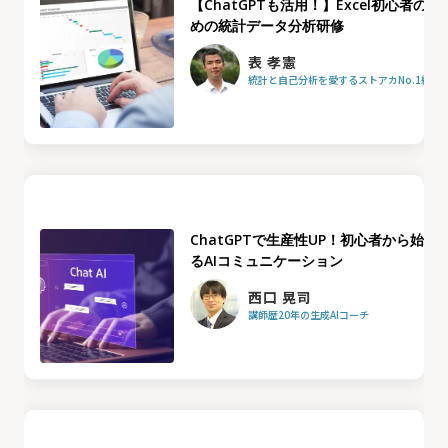
【ChatGPTも活用！】Excel初心者のた
めの統計データ分析研修
表 孝憲
統計と自己分析を愛するストアカNo.1統計
ChatGPTで生産性UP！初心者から始め
るAIコミュニケーション
西口 晃司
講師歴20年の生成AIコーチ