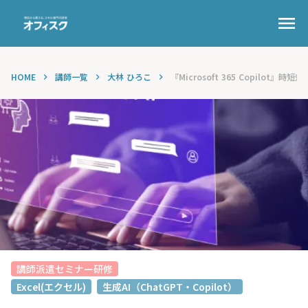
menu
HOME
講師一覧
大林 ひろこ
『Microsoft 365 Copilot』時短効率.
keyboard_arrow_right
keyboard_arrow_right
keyboard_arrow_right
講師派遣セミナー研修
Excel(エクセル)
生成AI（ChatGPT・Copilot）