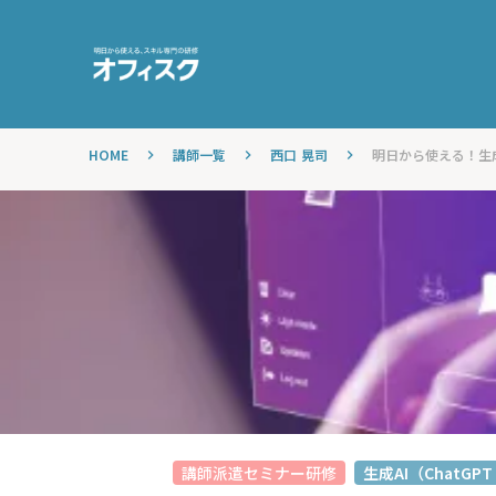
HOME
講師一覧
西口 晃司
明日から使える！生
keyboard_arrow_right
keyboard_arrow_right
keyboard_arrow_right
講師派遣セミナー研修
生成AI（ChatGPT