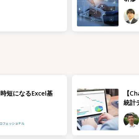
時短になるExcel基
【Ch
統計
プロフェッショナル