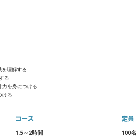
識を理解する
握する
計力を身につける
つける
コース
定員
1.5～2時間
100名