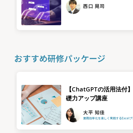
西口 晃司
おすすめ研修パッケージ
【ChatGPTの活用法付】
礎力アップ講座
大平 知佳
業務効率化を楽しく実践するExcel