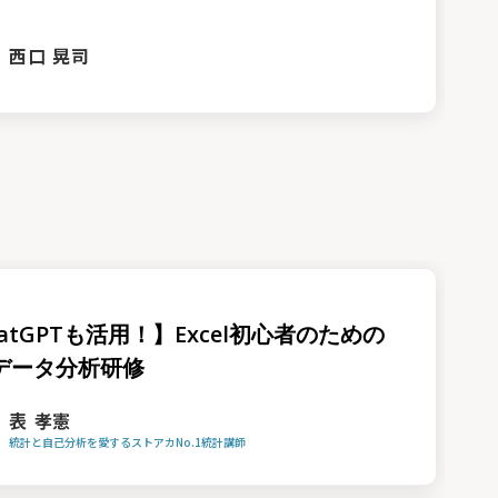
西口 晃司
atGPTも活用！】Excel初心者のための
データ分析研修
表 孝憲
統計と自己分析を愛するストアカNo.1統計講師