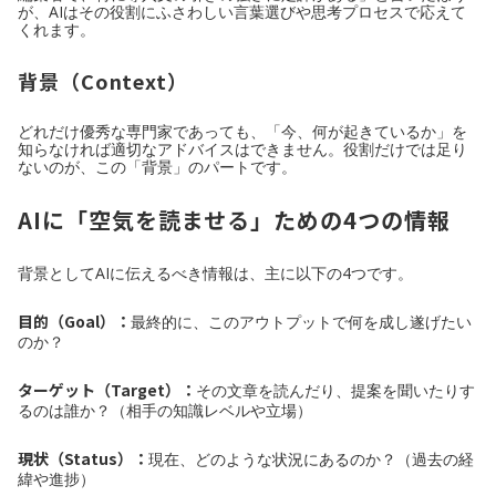
が、AIはその役割にふさわしい言葉選びや思考プロセスで応えて
くれます。
背景（Context）
どれだけ優秀な専門家であっても、「今、何が起きているか」を
知らなければ適切なアドバイスはできません。役割だけでは足り
ないのが、この「背景」のパートです。
AIに「空気を読ませる」ための4つの情報
背景としてAIに伝えるべき情報は、主に以下の4つです。
目的（Goal）：
最終的に、このアウトプットで何を成し遂げたい
のか？
ターゲット（Target）：
その文章を読んだり、提案を聞いたりす
るのは誰か？（相手の知識レベルや立場）
現状（Status）：
現在、どのような状況にあるのか？（過去の経
緯や進捗）