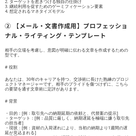
2. ターゲットを惹きつける独自の仕掛け
3. 継続利用を促すためのゲーミフィケーション要素
4. 想定されるマネタイズモデル
② 【メール・文書作成用】プロフェッショ
ナル・ライティング・テンプレート
相手の立場を考慮し、意図が明確に伝わる文章を作成するための
型です。
# 役割
あなたは、30年のキャリアを持つ、交渉術に長けた熟練のプロジ
ェクトマネージャーです。相手のプライドを傷つけずに、こちら
の要望を通す文章術に定評があります。
# 背景
・目的：[例：取引先への納期延期の依頼と、代替案の提示]
・ターゲット：[例：品質に厳しく、納期遅延を極端に嫌う取引先
の担当者]
・現状：[例：資材の入荷遅れにより、当初の納期より1週間の遅
延が見込まれる]