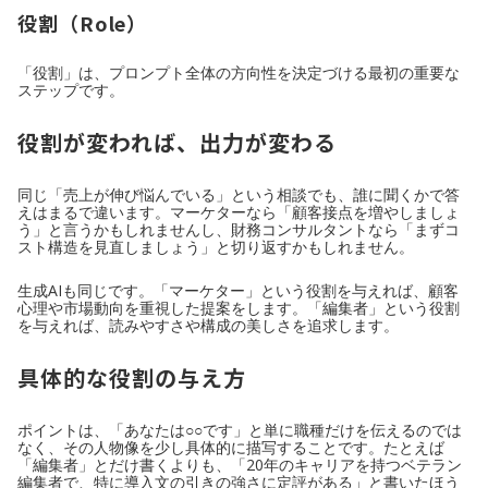
役割（Role）
「役割」は、プロンプト全体の方向性を決定づける最初の重要な
ステップです。
役割が変われば、出力が変わる
同じ「売上が伸び悩んでいる」という相談でも、誰に聞くかで答
えはまるで違います。マーケターなら「顧客接点を増やしましょ
う」と言うかもしれませんし、財務コンサルタントなら「まずコ
スト構造を見直しましょう」と切り返すかもしれません。
生成AIも同じです。「マーケター」という役割を与えれば、顧客
心理や市場動向を重視した提案をします。「編集者」という役割
を与えれば、読みやすさや構成の美しさを追求します。
具体的な役割の与え方
ポイントは、「あなたは○○です」と単に職種だけを伝えるのでは
なく、その人物像を少し具体的に描写することです。たとえば
「編集者」とだけ書くよりも、「20年のキャリアを持つベテラン
編集者で、特に導入文の引きの強さに定評がある」と書いたほう