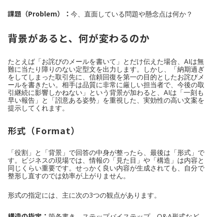
課題（Problem）：
今、直面している問題や懸念点は何か？
背景があると、何が変わるのか
たとえば「お詫びのメールを書いて」とだけ伝えた場合、AIは無
難に当たり障りのない定型文を出力します。しかし、「納期過ぎ
をしてしまった取引先に、信頼回復を第一の目的としたお詫びメ
ールを書きたい。相手は品質に非常に厳しい担当者で、今後の取
引継続に影響しかねない」という背景が加わると、AIは「一刻も
早い報告」と「訠意ある姿勢」を重視した、実効性の高い文案を
提示してくれます。
形式（Format）
「役割」と「背景」で回答の中身が整ったら、最後は「形式」で
す。ビジネスの現場では、情報の「見た目」や「構造」は内容と
同じくらい重要です。せっかく良い内容が生成されても、自分で
整形し直すのでは効率が上がりません。
形式の指定には、主に次の3つの観点があります。
構造の指定：
箇条書き、ステップバイステップ、Q&A形式など