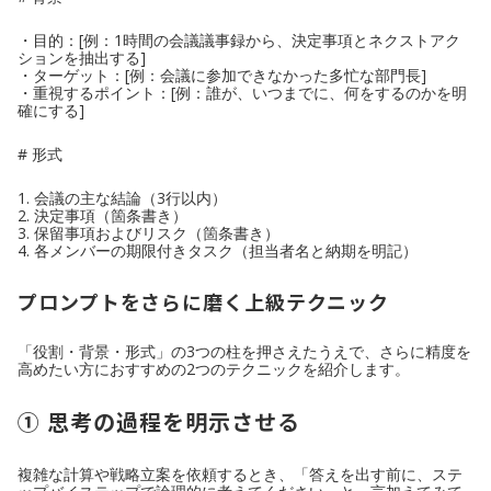
・目的：[例：1時間の会議議事録から、決定事項とネクストアク
ションを抽出する]
・ターゲット：[例：会議に参加できなかった多忙な部門長]
・重視するポイント：[例：誰が、いつまでに、何をするのかを明
確にする]
# 形式
1. 会議の主な結論（3行以内）
2. 決定事項（箇条書き）
3. 保留事項およびリスク（箇条書き）
4. 各メンバーの期限付きタスク（担当者名と納期を明記）
プロンプトをさらに磨く上級テクニック
「役割・背景・形式」の3つの柱を押さえたうえで、さらに精度を
高めたい方におすすめの2つのテクニックを紹介します。
① 思考の過程を明示させる
複雑な計算や戦略立案を依頼するとき、「答えを出す前に、ステ