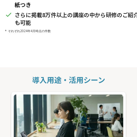
紙つき
さらに掲載8万件以上の講座の中から研修のご紹
done
も可能
* それぞれ2024年4月時点の件数
導入用途・活用シーン