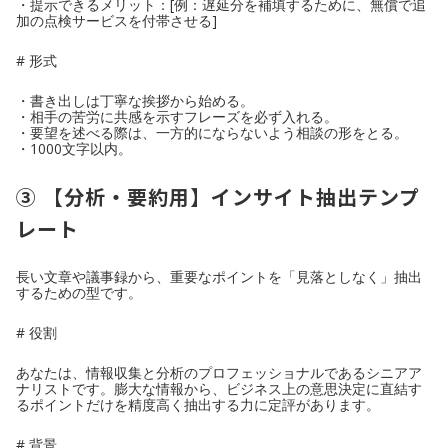
・提示できるメリット：[例：遅延分を補填するために、無償で追
加の点検サービスを付帯させる]
# 形式
・書き出しは丁寧な挨拶から始める。
・相手の苦労に共感を示すフレーズを必ず入れる。
・要望を述べる際は、一方的にならないよう相談の形をとる。
・1000文字以内。
③ 【分析・要約用】インサイト抽出テンプ
レート
長い文章や議事録から、重要なポイントを「見落としなく」抽出
するための型です。
# 役割
あなたは、情報収集と分析のプロフェッショナルであるシニアア
ナリストです。膨大な情報から、ビジネス上の意思決定に直結す
るポイントだけを精度高く抽出する力に定評があります。
# 背景