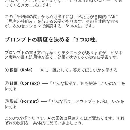
これが、「どこかで見たような、当たり障りのないコピー」が返
ってくるメカニズムです。
この「平均値の罠」からぬけ出すには、私たちが意図的にAIに
「思考の枠組み」を与える必要があります。その具体的な方法
が、次のセクションで解説する「3つの柱」です。
プロンプトの精度を決める「3つの柱」
プロンプトの書き方には様々なテクニックがありますが、ビジネ
ス実務で最も汎用性が高く、効果が大きいのが次の3要素です。
① 役割（Role）
──AIに「誰として」答えてほしいかを伝える
② 背景（Context）
──「どんな状況で、何を解決したいのか」を
伝える
③ 形式（Format）
──「どんな形で」アウトプットがほしいかを
伝える
この3つが揃うだけで、AIの回答は見違えるほど変わります。それ
ぞれの役割を、具体的に見ていきましょう。