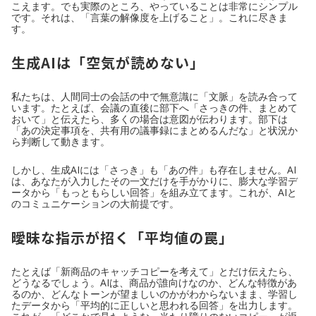
こえます。でも実際のところ、やっていることは非常にシンプル
です。それは、「言葉の解像度を上げること」。これに尽きま
す。
生成AIは「空気が読めない」
私たちは、人間同士の会話の中で無意識に「文脈」を読み合って
います。たとえば、会議の直後に部下へ「さっきの件、まとめて
おいて」と伝えたら、多くの場合は意図が伝わります。部下は
「あの決定事項を、共有用の議事録にまとめるんだな」と状況か
ら判断して動きます。
しかし、生成AIには「さっき」も「あの件」も存在しません。AI
は、あなたが入力したその一文だけを手がかりに、膨大な学習デ
ータから「もっともらしい回答」を組み立てます。これが、AIと
のコミュニケーションの大前提です。
曖昧な指示が招く「平均値の罠」
たとえば「新商品のキャッチコピーを考えて」とだけ伝えたら、
どうなるでしょう。AIは、商品が誰向けなのか、どんな特徴があ
るのか、どんなトーンが望ましいのかがわからないまま、学習し
たデータから「平均的に正しいと思われる回答」を出力します。