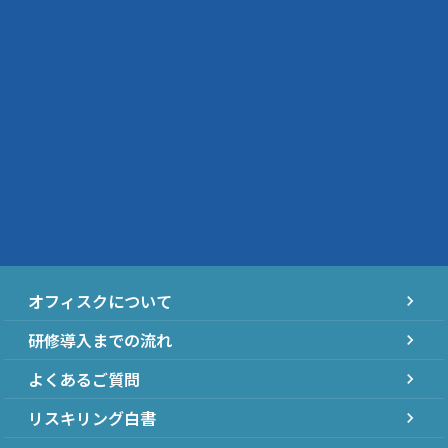
オフィスクについて
chevron_right
研修導入までの流れ
chevron_right
よくあるご質問
chevron_right
リスキリング白書
chevron_right