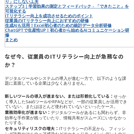
り」にしない工夫
ステップ3｜学習効果の測定とフィードバック - 「できたこと」を
可視化する
ITリテラシー向上を成功させるためのポイント
従業員のITリテラシー向上におすすめの研修
生成AIも活用！Excel初心者のための統計データ分析研修
ChatGPTで生産性UP！初心者から始めるAIコミュニケーション研
修
まとめ
なぜ今、従業員のITリテラシー向上が急務なの
か？
デジタルツールやシステムの導入が進む一方で、以下のような課
題に直面している企業は少なくありません。
新しいツールの導入が進まない、または形骸化している：
せっか
く導入したSaaSツールやRPAなどが、一部の従業員しか活用でき
ていない、またはほとんど使われていないといったケース。
業務効率化が進まない：
デジタルツールがあるにも関わらず、非
効率な手作業が残っていたり、情報共有がスムーズにいかなかっ
たりする。
セキュリティリスクの増大：
ITリテラシーの不足から、フィッシ
ング詐欺やマルウェア感染などのセキュリティインシデントのリ