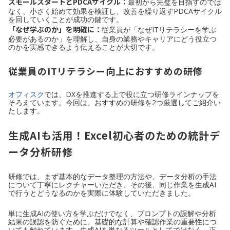
スモールスタートとPDCAサイクル：
最初から完璧を目指すのでは
なく、小さく始めて効果を検証し、改善を繰り返すPDCAサイクル
を回していくことが成功の鍵です。
「なぜ学ぶのか」を明確に：
従業員が「なぜITリテラシーを学ぶ
必要があるのか」を理解し、自身の業務やキャリアにどう役立つ
のかを実感できるよう伝えることが大切です。
従業員のITリテラシー向上におすすめの研修
オフィスク
では、DXを推進する上で役に立つ研修ラインナップを
そろえています。今回は、おすすめの研修を2つ厳選してご紹介い
たします。
生成AIも活用！Excel初心者のための統計デ
ータ分析研修
研修では、まず基本的なデータ整理の方法や、データ分析の手法
について丁寧にレクチャーいただき、その後、同じ作業を生成AI
で行うとどうなるのかを実際に体験していただきました。
単に生成AIの使い方を学ぶだけでなく、プロンプトの誤解や分析
結果の誤認を防ぐために、基礎的な計算や確認作業の重要性につ
いても触れています。生成AIを単なるツールとしてではなく、正