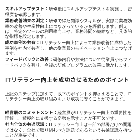
スキルアップテスト：
研修後にスキルアップテストを実施し、習
得度を確認します。
業務改善効果の測定：
研修で得た知識やスキルが、実際に業務効
率の改善や生産性向上につながっているかを評価します。例え
ば、特定のツールの利用率向上や、業務時間の短縮など、具体的
な指標を設定します。
成功事例の共有：
ITリテラシー向上によって業務改善に成功した
事例を社内で共有し、他の従業員のモチベーション向上につなげ
ます。
フィードバックと改善：
研修内容や方法について従業員からフィ
ードバックを募り、今後の研修プログラムの改善に活かします。
ITリテラシー向上を成功させるためのポイント
上記のステップに加えて、以下のポイントを押さえることで、IT
リテラシー向上の取り組みをより成功に導くことができます。
経営層のコミットメント：
経営層がITリテラシー向上の重要性を
理解し、積極的に支援する姿勢を示すことが不可欠です。
社内全体の共通認識：
ITリテラシー向上は一部の部署だけの問題
ではなく、全社で取り組むべき課題であるという共通認識を持つ
ことが重要です。