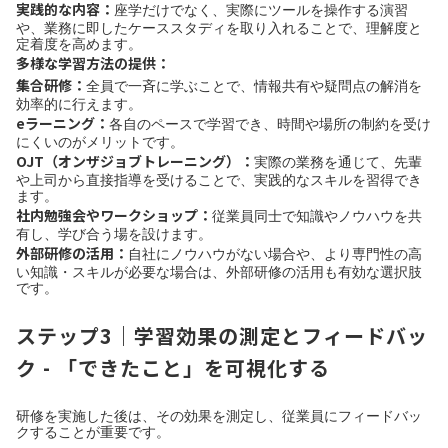
実践的な内容：
座学だけでなく、実際にツールを操作する演習
や、業務に即したケーススタディを取り入れることで、理解度と
定着度を高めます。
多様な学習方法の提供：
集合研修：
全員で一斉に学ぶことで、情報共有や疑問点の解消を
効率的に行えます。
eラーニング：
各自のペースで学習でき、時間や場所の制約を受け
にくいのがメリットです。
OJT（オンザジョブトレーニング）：
実際の業務を通じて、先輩
や上司から直接指導を受けることで、実践的なスキルを習得でき
ます。
社内勉強会やワークショップ：
従業員同士で知識やノウハウを共
有し、学び合う場を設けます。
外部研修の活用：
自社にノウハウがない場合や、より専門性の高
い知識・スキルが必要な場合は、外部研修の活用も有効な選択肢
です。
ステップ3｜学習効果の測定とフィードバッ
ク - 「できたこと」を可視化する
研修を実施した後は、その効果を測定し、従業員にフィードバッ
クすることが重要です。