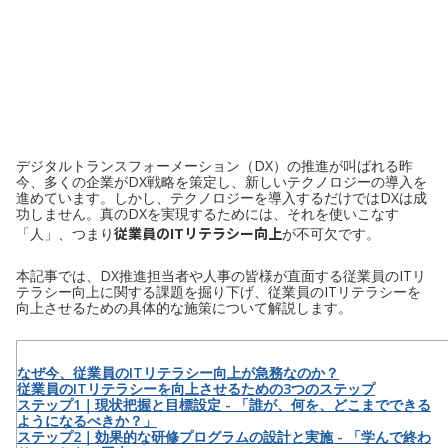
デジタルトランスフォーメーション（DX）の推進が叫ばれる昨
今、多くの企業がDX戦略を策定し、新しいテクノロジーの導入を
進めています。しかし、テクノロジーを導入するだけではDXは成
功しません。真のDXを実現するためには、それを使いこなす
従業員のITリテラシー向上
「人」、つまり
が不可欠です。
本記事では、DX推進担当者や人事の皆様が直面する従業員のITリ
テラシー向上に関する課題を掘り下げ、従業員のITリテラシーを
向上させるための具体的な施策について解説します。
なぜ今、従業員のITリテラシー向上が急務なのか？
従業員のITリテラシーを向上させるための3つのステップ
ステップ1｜現状把握と目標設定 - 「誰が、何を、どこまでできる
ようになるべきか？」
ステップ2｜効果的な研修プログラムの設計と実施 - 「学んで終わ