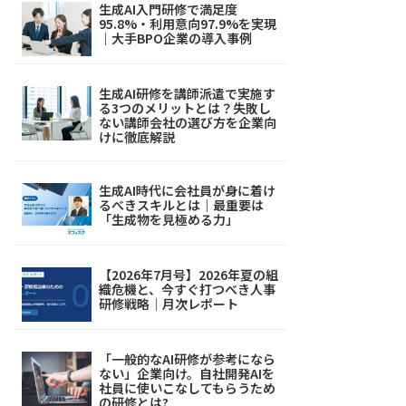
生成AI入門研修で満足度
95.8%・利用意向97.9%を実現
｜大手BPO企業の導入事例
生成AI研修を講師派遣で実施す
る3つのメリットとは？失敗し
ない講師会社の選び方を企業向
けに徹底解説
生成AI時代に会社員が身に着け
るべきスキルとは｜最重要は
「生成物を見極める力」
【2026年7月号】2026年夏の組
織危機と、今すぐ打つべき人事
研修戦略｜月次レポート
「一般的なAI研修が参考になら
ない」企業向け。自社開発AIを
社員に使いこなしてもらうため
の研修とは?