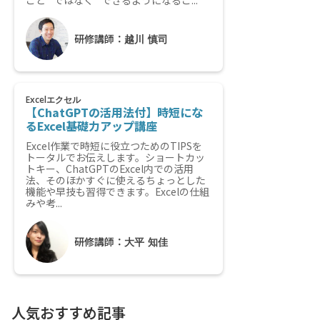
こと” ではなく ”できるようになるこ...
研修講師：
越川 慎司
Excelエクセル
【ChatGPTの活用法付】時短にな
るExcel基礎力アップ講座
Excel作業で時短に役立つためのTIPSを
トータルでお伝えします。ショートカッ
トキー、ChatGPTのExcel内での活用
法、そのほかすぐに使えるちょっとした
機能や早技も習得できます。Excelの仕組
みや考...
研修講師：
大平 知佳
人気おすすめ記事