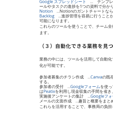
Google スプレッドシート
… テンプレ
ールやタスクの進捗を1つの資料で分か
Notion
…Notionのガントチャート
Backlog
…進捗管理を容易に行うことが
可能になります。
これらのツールを使うことで、チーム全
ます。
（３）自動化できる業務を見
業務の中には、ツールを活用して自動化
化が可能です。
参加者募集のチラシ作成 …
Canva
の既
する。
参加者の受付 …
Googleフォーム
を使っ
は
Peatix
を利用し現金収集の手間を省き
実施後アンケートの集計 …
Googleフ
メールの文面作成 …趣旨と概要をまと
これらを活用することで、事務局の負担