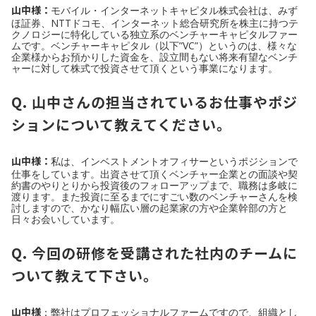
山中様：
モバイル・インターネットキャピタル株式会社は、みず
ほ証券、NTTドコモ、インターネット総合研究所を株主に持つテ
クノロジーに特化している独立系のベンチャーキャピタルファー
ムです。ベンチャーキャピタル（以下”VC”）というのは、様々な
企業様からお預かりした資金を、設立間もない将来有望なベンチ
ャーに対して株式で投資させて頂くという事業になります。
Q. 山中さんの担当されているお仕事やポジ
ションについて教えてください。
山中様：
私は、インベストメントオフィサーというポジションで
仕事をしています。出資させて頂くベンチャー企業との面談や契
約書のやりとりから投資後のフォローアップまで、職務は多岐に
渡ります。また投資に至るまでにすごい数のベンチャーさんを検
討しますので、かなり幅広い層の起業家の方や企業幹部の方と
日々お会いしています。
Q. 今回の研修を受講された社内のチームに
ついて教えて下さい。
山中様
：弊社はプロフェッショナルファームですので、組織とし