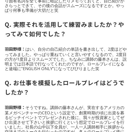
り固有名詞を全て事前に暗記したりメモっておくと、自己紹介が
さらっとできて、その後の会話がスムーズになるですとか。やっ
ぱり何事も準備が大切だと笑
Q. 実際それを活用して練習みましたか？や
ってみて如何でした？
羽田野様：
はい、自分の自己紹介の単語を書き出して、2度ほどや
ってみました。やっぱり重ねていくと言いやすくなるので、2度目
の方が1度目よりスムーズでした。ちなみに講師の藤本さんは、説
明までは日本語で行なってくれたのですが、ロールプレイになる
と途端に”ENGLISH ONLY”になってびびりました笑
Q. お仕事を模擬したロールプレイはどうで
したか？
羽田野様：
そうですね。講師の藤本さんが、実在するアメリカの
某メガベンチャーのCEOという設定で、創業時期の頃に出資を募
るピッチイベントでプレゼンされた後に、我々が投資家としてぜ
ひ出資させて下さいと挨拶に行くという想定でロールプレイを行
いました。社長の山中以下全員が、一人一人講師相手に挨拶から
交渉までのトークを行なったのですが、各々のロールプレイ後に