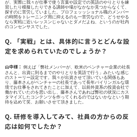
が、実際に我々が仕事で使う言葉や設定での英語のやりとりを練
習したり模擬したりできる講師や場がなかなか見つからなくて、
探すのに苦労していました。プロフェッッショナル職のメンバー
の時間をトレーニング用に抑えるのも一苦労なので、どうせやる
なら実戦に近いレッスンじゃないとダメだよね、というのが社内
のコンセンサスでした。
Q. 「実戦」とは、具体的に言うとどんな設
定を求められていたのでしょうか？
山中様：
例えば「弊社メンバーが、欧米のベンチャー企業の社長
さんと、出資に到るまでのやりとりを英語で行う」みたいな感じ
のストーリー設定です。我々が出資させて頂いている関係もあ
り、藤本さんがベンチャーの社長であって長年バイリンガルな環
境でお仕事をされてきたことに加えて、以前外資系の投資会社で
働かれていたのを思い出し、藤本さんであれば弊社の状況にカス
タマイズしたコンテンツを作ってくれるのではないかなという期
待を込めて笑、お願いさせて頂きました。
Q. 研修を導入してみて、社員の方からの反
応は如何でしたか？