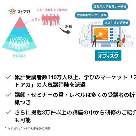
累計受講者数140万人以上、学びのマーケット「
done
トアカ」の人気講師陣を派遣
講師・セミナーの質・レベルは多くの受講者の折
done
紙つき
さらに掲載8万件以上の講座の中から研修のご紹
done
も可能
* それぞれ2024年4月時点の件数