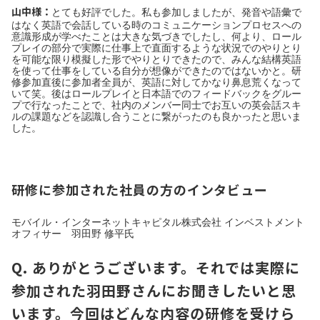
山中様：
とても好評でした。私も参加しましたが、発音や語彙で
はなく英語で会話している時のコミュニケーションプロセスへの
意識形成が学べたことは大きな気づきでしたし、何より、ロール
プレイの部分で実際に仕事上で直面するような状況でのやりとり
を可能な限り模擬した形でやりとりできたので、みんな結構英語
を使って仕事をしている自分が想像ができたのではないかと。研
修参加直後に参加者全員が、英語に対してかなり鼻息荒くなって
いて笑。後はロールプレイと日本語でのフィードバックをグルー
プで行なったことで、社内のメンバー同士でお互いの英会話スキ
ルの課題などを認識し合うことに繋がったのも良かったと思いま
した。
研修に参加された社員の方のインタビュー
モバイル・インターネットキャピタル株式会社 インベストメント
オフィサー 羽田野 修平氏
Q. ありがとうございます。それでは実際に
参加された羽田野さんにお聞きしたいと思
います。今回はどんな内容の研修を受けら