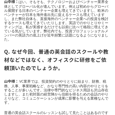
山中様：
はい。そもそも、テクノロジーおよびベンチャー業界全
体としてグローバル化が進んでいます。例えば初めからグローバ
ル展開する日本のベンチャー企業も増えてきていますし、欧米の
ベンチャーが日本を海外進出先に捉えるケースも増えています
し、また弊社自体も、直接海外のベンチャー企業への投資を検討
するケースも増えてきていたりします。英語でのやりとりやミー
ティングは、私が実感するだけでも以前に比べて格段に増えてき
ている気がしています。弊社内でも、投資プロフェッショナルメ
ンバーの英語力の底上げが近年頻繁に話題になるようになりまし
た。
Q. なぜ今回、普通の英会話のスクールや教
材などではなく、オフィスクに研修をご依
頼頂いたのでしょうか。
山中様：
VC業界では、投資契約のやりとりに始まり、財務、税
務、人事、事業戦略など、かなり専門性の高い内容のやりとりを
することが多いんです。法律や専門的なビジネス用語も沢山存在
しますし、また初対面の経営陣から信頼を得るための会話のやり
とりなど、コミュニケーションが成果に影響を与える業種なんで
す。
普通の英会話スクールのレッスンも試して見たことはあるのです