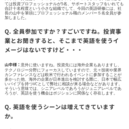
ては投資プロフェッショナルが5名、サポートスタッフをいれても
合計十名程度という小さな組織でして、今回の英語研修には、社
長の山中を筆頭にプロフェッショナル職のメンバー５名全員が参
加しました。
Q. 全員参加ですか？すごいですね。投資事
業とお聞きすると、そこまで英語を使うイ
メージはないですけど・・・
山中様：
意外に使いますね。投資先には海外企業もありますし、
テクノロジー分野にフォーカスしていますので、元々技術や業界
カンファレンスなどは欧米で行われるイベントに参加することが
多かった他、海外の企業が日本進出を検討する際に、日本で幅広
いパイプを持つVCとして弊社に相談が来る場合などがあります。
そういう意味では、シニアレベルであろうがジュニアレベルであ
ろうが、英語を使う機会はポジションに関係なく存在します。
Q. 英語を使うシーンは増えてきています
か。