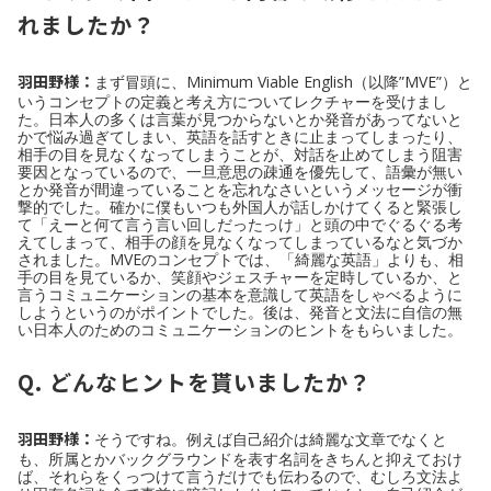
れましたか？
羽田野様：
まず冒頭に、Minimum Viable English（以降”MVE”）と
いうコンセプトの定義と考え方についてレクチャーを受けまし
た。日本人の多くは言葉が見つからないとか発音があってないと
かで悩み過ぎてしまい、英語を話すときに止まってしまったり、
相手の目を見なくなってしまうことが、対話を止めてしまう阻害
要因となっているので、一旦意思の疎通を優先して、語彙が無い
とか発音が間違っていることを忘れなさいというメッセージが衝
撃的でした。確かに僕もいつも外国人が話しかけてくると緊張し
て「えーと何て言う言い回しだったっけ」と頭の中でぐるぐる考
えてしまって、相手の顔を見なくなってしまっているなと気づか
されました。MVEのコンセプトでは、「綺麗な英語」よりも、相
手の目を見ているか、笑顔やジェスチャーを定時しているか、と
言うコミュニケーションの基本を意識して英語をしゃべるように
しようというのがポイントでした。後は、発音と文法に自信の無
い日本人のためのコミュニケーションのヒントをもらいました。
Q. どんなヒントを貰いましたか？
羽田野様：
そうですね。例えば自己紹介は綺麗な文章でなくと
も、所属とかバックグラウンドを表す名詞をきちんと抑えておけ
ば、それらをくっつけて言うだけでも伝わるので、むしろ文法よ