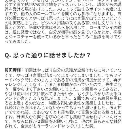
必ず全員で感想や改善余地をディスカッションし、講師からの講
評を受ける場がありました。人によって詰まるポイントも違いま
すので、他の人のロールプレイを聞くのも参考になりますし、自
分の番になるとやっぱり思ったようには言葉が出てこないという
のを実感しました。ビジネス用語の良くある言い回し文リストを
貰えたので、語彙や文章はそれらを活用して、ロールプレイの際
は、逆に発音ではなく、自分が相手の顔を見ているかとか、抑揚
とジェスチャーを使っているかと言ったところに意識を向けてや
ってみました。
Q. 思った通りに話せましたか？
羽田野様：
初回はやっぱり自分の意識が全然それらに向いていな
くて、やっぱり言葉に詰まって止まってしまいました。でもフィ
ードバック時にそのまんまである旨の指摘を何度か受けて、再チ
ャレンジしたくなり、たまたま時間が余っていたので、先生にも
う一度やらせて下さいとお願いしました。２回目やってみると、
やはり使い回す文に慣れてきたせいか、もう少し広がりのあるコ
メントが言えたような気がしました。２回であっても練習を重ね
ると上達するのだなと、場数を踏む必要性を痛感しましたね。こ
れ続けたら喋れるんじゃないかってちょっと思いました。考え甘
いですかね笑。まあ少なくとも落ち着いて言葉を返せる気はしま
すね。外国人から握手を求められても笑顔で返せればいいんだっ
て。ちなみに僕が２回目をお願いし後に、他の社員もみんな触発
されて、全員がもう一ラウンドやっていました笑。