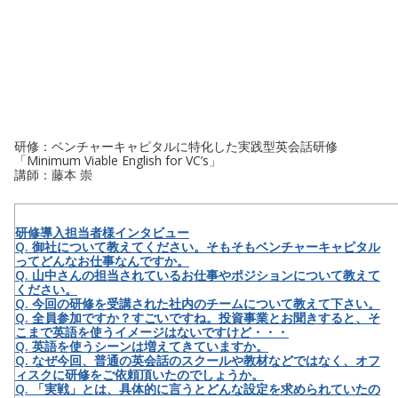
研修：ベンチャーキャピタルに特化した実践型英会話研修
「Minimum Viable English for VC’s」
講師：藤本 崇
研修導入担当者様インタビュー
Q. 御社について教えてください。そもそもベンチャーキャピタル
ってどんなお仕事なんですか。
Q. 山中さんの担当されているお仕事やポジションについて教えて
ください。
Q. 今回の研修を受講された社内のチームについて教えて下さい。
Q. 全員参加ですか？すごいですね。投資事業とお聞きすると、そ
こまで英語を使うイメージはないですけど・・・
Q. 英語を使うシーンは増えてきていますか。
Q. なぜ今回、普通の英会話のスクールや教材などではなく、オフ
ィスクに研修をご依頼頂いたのでしょうか。
Q. 「実戦」とは、具体的に言うとどんな設定を求められていたの