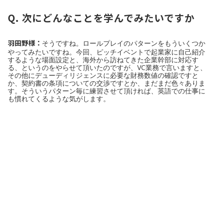
Q. 次にどんなことを学んでみたいですか
羽田野様：
そうですね。ロールプレイのパターンをもういくつか
やってみたいですね。今回、ピッチイベントで起業家に自己紹介
するような場面設定と、海外から訪ねてきた企業幹部に対応す
る、というのをやらせて頂いたのですが、VC業務で言いますと、
その他にデューディリジェンスに必要な財務数値の確認ですと
か、契約書の条項についての交渉ですとか、まだまだ色々ありま
す。そういうパターン毎に練習させて頂ければ、英語での仕事に
も慣れてくるような気がします。