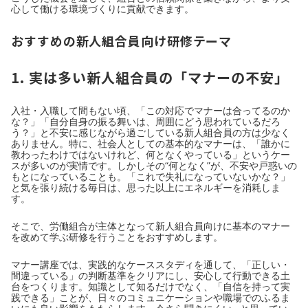
心して働ける環境づくりに貢献できます。
おすすめの新人組合員向け研修テーマ
1. 実は多い新人組合員の「マナーの不安」
入社・入職して間もない頃、「この対応でマナーは合ってるのか
な？」「自分自身の振る舞いは、周囲にどう思われているだろ
う？」と不安に感じながら過ごしている新人組合員の方は少なく
ありません。特に、社会人としての基本的なマナーは、「誰かに
教わったわけではないけれど、何となくやっている」というケー
スが多いのが実情です。しかしその“何となく”が、不安や戸惑いの
もとになっていることも。「これで失礼になっていないかな？」
と気を張り続ける毎日は、思った以上にエネルギーを消耗しま
す。
そこで、労働組合が主体となって新人組合員向けに基本のマナー
を改めて学ぶ研修を行うことをおすすめします。
マナー講座では、実践的なケーススタディを通して、「正しい・
間違っている」の判断基準をクリアにし、安心して行動できる土
台をつくります。知識として知るだけでなく、「自信を持って実
践できる」ことが、日々のコミュニケーションや職場でのふるま