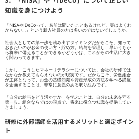
3. 「NISA」や「iDeCo」について正しい
知識を身につけよう
「NISAやiDeCoって、名前は聞いたことあるけれど、実はよくわ
からない…」という新入社員の方は多いのではないでしょうか。
社会人としての第一歩を踏み出すタイミングだからこそ、知って
おきたいのがお金の使い方・貯め方。給与を管理し、早いうちか
ら将来に備えることができるかどうかは、これからの生活に大き
く関わってきます。
しかし、こうしたマネーリテラシーについては、会社の研修では
なかなか教えてもらえないのが現実です。だからこそ、労働組合
が主体となって、お金の基礎知識や資産形成の方法を学べる講座
を企画することは、非常に意義のある取り組みです。
「自分の給与をどう活かすか」を学ぶことは、自分の未来を守る
第一歩。組合ならではの視点で、将来に役立つ知識を提供してい
きましょう。
研修に外部講師を活用するメリットと選定ポイン
ト