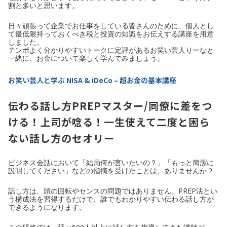
割と多いと思います。
日々頑張って企業でお仕事をしている皆さんのために、個人とし
て最低限持っておくべき税と投資の知識をお伝えする講座を用意
しました。
テンポよく分かりやすいトークに定評があるお笑い芸人りーなと
一緒に、お金について楽しく学んでみましょう。
お笑い芸人と学ぶ NISA & iDeCo – 超お金の基本講座
伝わる話し方PREPマスター/同僚に差をつ
ける！上司が唸る！一生使えて二度と困ら
ない話し方のセオリー
ビジネス会話において「結局何が言いたいの？」「もっと簡潔に
説明してください」などの指摘を受けたことは、ありませんか？
話し方は、頭の回転やセンスの問題ではありません。PREP法とい
う構成法を習得するだけで、誰でもわかりやすい伝わる話し方が
できるようになります。