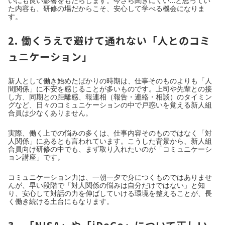
いにも良い影響をもたらします。今さら聞きにくい…と思ってい
た内容も、研修の場だからこそ、安心して学べる機会になりま
す。
2. 働くうえで避けて通れない「人とのコミ
ュニケーション」
新人として働き始めたばかりの時期は、仕事そのものよりも「人
間関係」に不安を感じることが多いものです。上司や先輩との接
し方、同期との距離感、報連相（報告・連絡・相談）のタイミン
グなど、日々のコミュニケーションの中で戸惑いを覚える新人組
合員は少なくありません。
実際、働く上での悩みの多くは、仕事内容そのものではなく「対
人関係」にあるとも言われています。こうした背景から、新人組
合員向け研修の中でも、まず取り入れたいのが「コミュニケーシ
ョン講座」です。
コミュニケーション力は、一朝一夕で身につくものではありませ
んが、早い段階で「対人関係の悩みは自分だけではない」と知
り、安心して対話の力を伸ばしていける環境を整えることが、長
く働き続ける土台にもなります。