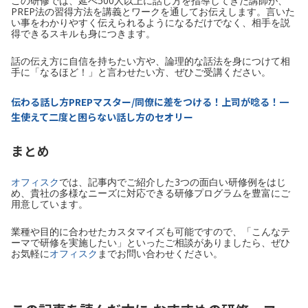
この研修では、延べ500人以上に話し方を指導してきた講師が、
PREP法の習得方法を講義とワークを通してお伝えします。言いた
い事をわかりやすく伝えられるようになるだけでなく、相手を説
得できるスキルも身につきます。
話の伝え方に自信を持ちたい方や、論理的な話法を身につけて相
手に「なるほど！」と言わせたい方、ぜひご受講ください。
伝わる話し方PREPマスター/同僚に差をつける！上司が唸る！一
生使えて二度と困らない話し方のセオリー
まとめ
オフィスク
では、記事内でご紹介した3つの面白い研修例をはじ
め、貴社の多様なニーズに対応できる研修プログラムを豊富にご
用意しています。
業種や目的に合わせたカスタマイズも可能ですので、「こんなテ
ーマで研修を実施したい」といったご相談がありましたら、ぜひ
お気軽に
オフィスク
までお問い合わせください。