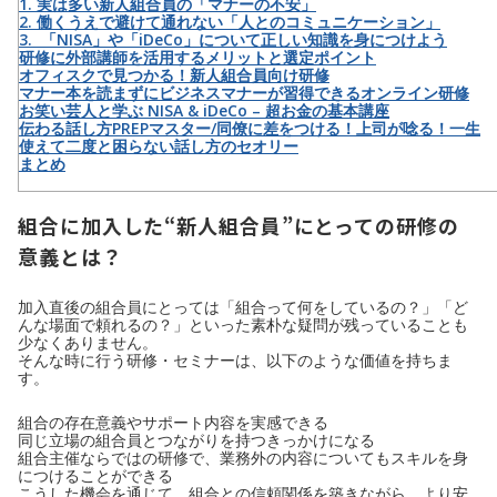
1. 実は多い新人組合員の「マナーの不安」
2. 働くうえで避けて通れない「人とのコミュニケーション」
3. 「NISA」や「iDeCo」について正しい知識を身につけよう
研修に外部講師を活用するメリットと選定ポイント
オフィスクで見つかる！新人組合員向け研修
マナー本を読まずにビジネスマナーが習得できるオンライン研修
お笑い芸人と学ぶ NISA & iDeCo – 超お金の基本講座
伝わる話し方PREPマスター/同僚に差をつける！上司が唸る！一生
使えて二度と困らない話し方のセオリー
まとめ
組合に加入した“新人組合員”にとっての研修の
意義とは？
加入直後の組合員にとっては「組合って何をしているの？」「ど
んな場面で頼れるの？」といった素朴な疑問が残っていることも
少なくありません。
そんな時に行う研修・セミナーは、以下のような価値を持ちま
す。
組合の存在意義やサポート内容を実感できる
同じ立場の組合員とつながりを持つきっかけになる
組合主催ならではの研修で、業務外の内容についてもスキルを身
につけることができる
こうした機会を通じて、組合との信頼関係を築きながら、より安