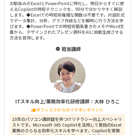
お馴染みのExcelとPowerPointに特化し、明日からすぐに使
えるCopilotの時短テクニックを、90分で分かりやすく解説
します。◆Excelでの時短術複雑な関数は不要です。対話形式
でデータ集計、分析、グラフ作成などを瞬時に行う方法を学
びます。◆PowerPointでの時短術箇条書きのメモやWord文
書から、デザインされたプレゼン資料をAIに自動生成させる
方法を習得します。
担当講師
arrow_drop_down_circle
ITスキル向上/業務効率化研修講師：大林 ひろこ
オフィスクからのイチオシポイント
thumb_up
23年のパソコン講師歴を持つITリテラシー向上スペシャリ
ストです。Microsoft 365 Copilotを活用して普段のExcel
業務のさらなる効率化スキルを学べます。Copilotを実務