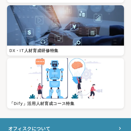
DX・IT人材育成研修特集
「Dify」活用人材育成コース特集
オフィスクについて
chevron_right