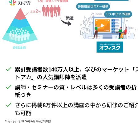
累計受講者数140万人以上、学びのマーケット「
done
トアカ」の人気講師陣を派遣
講師・セミナーの質・レベルは多くの受講者の折
done
紙つき
さらに掲載8万件以上の講座の中から研修のご紹
done
も可能
* それぞれ2024年4月時点の件数