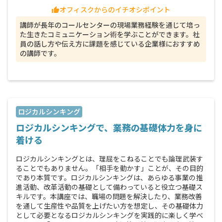
オフィスクからのイチオシポイント
thumb_up
講師が長年のコールセンターの現場業務経験を通じて培っ
た生きたコミュニケーション術を学ぶことができます。社
員の話し方や伝え方に課題を感じている企業様におすすめ
の講師です。
ロジカルシンキング
ロジカルシンキングで、業務の基礎体力を身に
着ける
ロジカルシンキングとは、理屈をこねることでも論理武装す
ることでもありません。「相手を動かす」ことが、その目的
であり本質です。ロジカルシンキングは、あらゆる事業の推
進活動、改革活動の基礎として備わっていると役立つ基礎ス
キルです。本講座では、職場の問題を解決したり、業務改善
を通して生産性や品質を上げたい方を想定し、その基礎体力
として必要となるロジカルシンキングを実践的に楽しく学べ