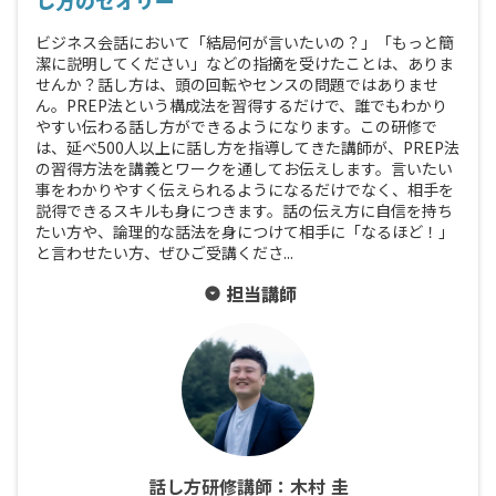
し方のセオリー
ビジネス会話において「結局何が言いたいの？」「もっと簡
潔に説明してください」などの指摘を受けたことは、ありま
せんか？話し方は、頭の回転やセンスの問題ではありませ
ん。PREP法という構成法を習得するだけで、誰でもわかり
やすい伝わる話し方ができるようになります。この研修で
は、延べ500人以上に話し方を指導してきた講師が、PREP法
の習得方法を講義とワークを通してお伝えします。言いたい
事をわかりやすく伝えられるようになるだけでなく、相手を
説得できるスキルも身につきます。話の伝え方に自信を持ち
たい方や、論理的な話法を身につけて相手に「なるほど！」
と言わせたい方、ぜひご受講くださ...
担当講師
arrow_drop_down_circle
話し方研修講師：木村 圭