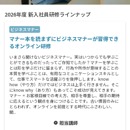
2026年度 新入社員研修ラインナップ
ビジネスマナー
マナー本を読まずにビジネスマナーが習得でき
るオンライン研修
いまさら聞けないビジネスマナー。実はいつからでも学ぶこ
とができるものだったってご存知でしたか？マナーを学ぶこ
とは形を学ぶだけに留まらず、行為や所作が意味することの
本質を学べぶことは、有用なコミュニケーションスキルとし
て、仕事でスマートな活躍ぶりを後押しします。know
how（やり方）だけではビジネスは上手く行きません。そこ
にknow why（あり方）もあってこそ成功が見えてきます。
マナー = お客様目線での考え方、相手を尊重し、相手の期待
に応えるという観点を身につけることです。古い慣習のみに
とらわれず、オンラインを前提とする時代にふさわしい、
聞...
担当講師
arrow_drop_down_circle