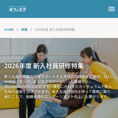
menu
HOME
特集
2026年度 新入社員研修特集
keyboard_arrow_right
keyboard_arrow_right
2026年度 新入社員研修特集
新入社員の即戦力化をサポートする実践的な研修をご提供。ロジ
カルシンキング、ビジネスマナーといった基礎から、
Microsoft365の活用術まで、貴社に合わせたカリキュラムで新入
社員の成長を加速させます。新入社員が自信を持って業務に取り
組むことで、組織全体のエンゲージメント向上にも繋がります。