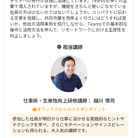
ャットへの移行が急速に加速しています。Teamsも多くの企
業で導入されていますが、機能をきちんと使いこなせている
社員の方は少ないのではないでしょうか。コンパクトに伝わ
る文章を投稿し、共同作業を効率よく行うにはどうすれば良
いか、他社の活用事例を紹介しながら、Teamsでの基本的な
操作と活用方法を学んで、リモートワークにおける生産性を
向上しましょう。
担当講師
arrow_drop_down_circle
仕事術・生産性向上研修講師： 越川 慎司
オフィスクからのイチオシポイント
thumb_up
参加した社員が明日から仕事に活かせる実践的なヒントや
テクニックを学べ、さらにモチベーションやインスピレー
ションも得られる、大人気の講師です。