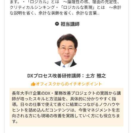
ます。・「ロジカル」とは ～論理性の核、理由の充足性、
クリティカルシンキング・「ロジカルな表現」とは ～余計
な説明を省く、余計な装飾を省く、余計な言葉...
担当講師
arrow_drop_down_circle
DXプロセス改善研修講師：土方 雅之
オフィスクからのイチオシポイント
thumb_up
長年大手IT企業のDX・業務改善プロジェクトの実践から講
師が培ったスキルと方法論を、具体的に分かりやすく指
導。日々の仕事で使えて直ぐに結果につながるノウハウや
ヒントを詰め込んだコンテンツは、今後マネジメントを志
向される方にも現場の改善を実践していく方にも役立ちま
す。