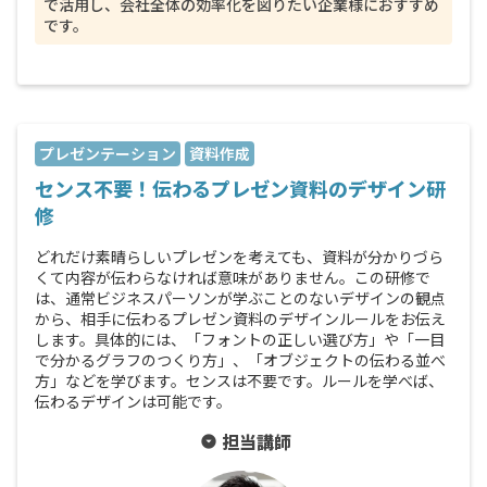
で活用し、会社全体の効率化を図りたい企業様におすすめ
です。
プレゼンテーション
資料作成
センス不要！伝わるプレゼン資料のデザイン研
修
どれだけ素晴らしいプレゼンを考えても、資料が分かりづら
くて内容が伝わらなければ意味がありません。この研修で
は、通常ビジネスパーソンが学ぶことのないデザインの観点
から、相手に伝わるプレゼン資料のデザインルールをお伝え
します。具体的には、「フォントの正しい選び方」や「一目
で分かるグラフのつくり方」、「オブジェクトの伝わる並べ
方」などを学びます。センスは不要です。ルールを学べば、
伝わるデザインは可能です。
担当講師
arrow_drop_down_circle