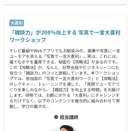
大喜利
「雑談⼒」が200%向上する 写真で⼀⾔⼤喜利
ワークショップ
テレビ番組やWebアプリでもお馴染みの、画像や写真に⼀⾔
ユーモアを添える「写真で⼀⾔⼤喜利」。実は、これには、
誰でもボケを量産できる、秘密の【攻略法】があるのです。
この【攻略法】が、なんと、⽇常会話やビジネスシーンにも
役⽴つ「雑談⼒」のコツと直結しています。本ワークショッ
プでは、参加型の「写真で⼀⾔⼤喜利ワーク」と【攻略法】
のレクチャー、トレーニングを通して、「笑顔でユーモアづ
くりを楽しみながら、【雑談⼒】を向上する時間」をお届け
します。研修では、お題にボケる「⼤喜利」にチャレンジす
るだけでなく、以下のコンテンツを複合的に組み合わせて実
施し、学びの最⼤化...
担当講師
arrow_drop_down_circle