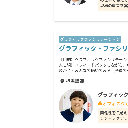
の仕事で使えて
現場の改善を実
グラフィックファシリテーション
グラフィック・ファシリ
【目的】グラフィックファシリテーシ
人１組）→フィードバックしながら、
のか？・みんなで描いてみる（全員で
担当講師
arrow_drop_down_circle
グラフィック
オフィスク
thumb_up
関係性を “見
ック・ファシリ