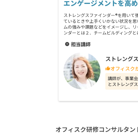
エンゲージメントを高め
ストレングスファインダー®を用いて
ているときや上手くいかない状況を思
ムの強みや課題などをイメージし、リ
ンダーとは２．チームビルディングと
担当講師
arrow_drop_down_circle
ストレング
オフィスク
thumb_up
講師が、事業会
とストレングス
オフィスク研修コンサルタン