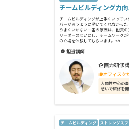
チームビルディング力向
チームビルディングが上手くいってい
バーが思うように動いてくれなかった
うまくいかない一番の原因は、他責の
リーダーのせいにし、チームワークが
の立場を体験してもらいます。<b...
担当講師
arrow_drop_down_circle
企画力研修講
オフィスク
thumb_up
人間性中心の
想いで研修を開
チームビルディング
ストレングスフ