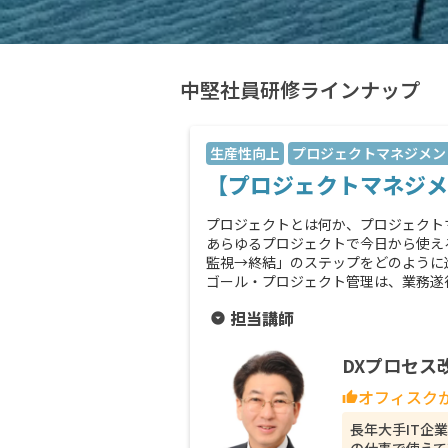
中堅社員研修ラインナップ
生産性向上
プロジェクトマネジメン
【プロジェクトマネジメ
プロジェクトとは何か、プロジェクト
あらゆるプロジェクトで今日から使え
監視→終結」のステップをどのように
ゴール・プロジェクト管理は、業務遂行
担当講師
arrow_drop_down_circle
DXプロセス
オフィスク
thumb_up
長年大手IT企