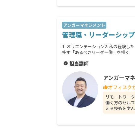
アンガーマネジメント
管理職・リーダーシップ
1. オリエンテーション2. 私の経験し
指す「あるべきリーダー像」を描く
担当講師
arrow_drop_down_circle
アンガーマネ
オフィスク
thumb_up
リモートワーク
働く方のセルフ
える技術を学ん