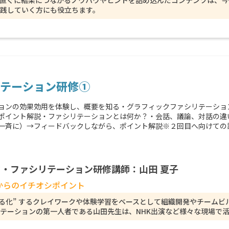
直ぐに結果につながるノウハウやヒントを詰め込んだコンテンツは、今
践していく方にも役立ちます。
テーション研修①
ョンの効果効用を体験し、概要を知る・グラフィックファシリテーショ
ポイント解説・ファシリテーションとは何か？・会話、議論、対話の違
一斉に）→フィードバックしながら、ポイント解説※２回目へ向けての
・ファシリテーション研修講師：山田 夏子
からのイチオシポイント
える化” するクレイワークや体験学習をベースとして組織開発やチーム
テーションの第一人者である山田先生は、NHK出演など様々な現場で