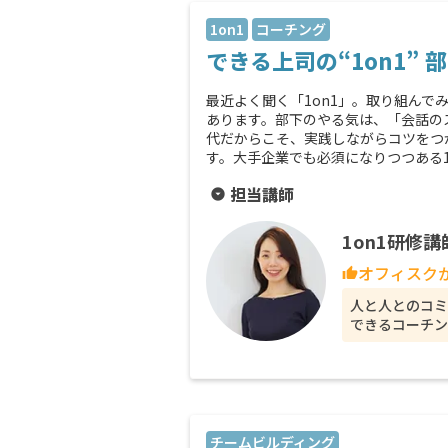
1on1
コーチング
できる上司の“1on1
最近よく聞く「1on1」。取り組ん
あります。部下のやる気は、「会話の
代だからこそ、実践しながらコツをつ
す。大手企業でも必須になりつつある1
担当講師
arrow_drop_down_circle
1on1研修
オフィスク
thumb_up
人と人とのコミ
できるコーチン
チームビルディング