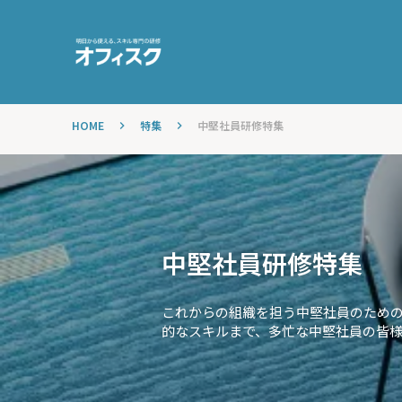
HOME
特集
中堅社員研修特集
keyboard_arrow_right
keyboard_arrow_right
中堅社員研修特集
これからの組織を担う中堅社員のため
的なスキルまで、多忙な中堅社員の皆